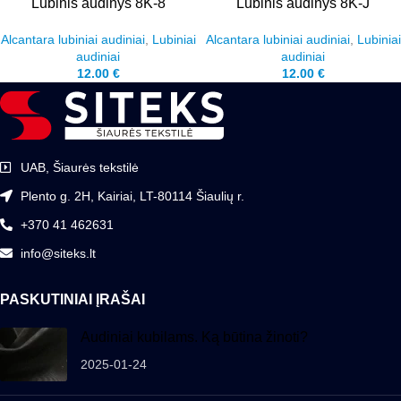
Lubinis audinys 8K-8
Lubinis audinys 8K-J
Alcantara lubiniai audiniai
,
Lubiniai
Alcantara lubiniai audiniai
,
Lubiniai
audiniai
audiniai
12.00
€
12.00
€
UAB, Šiaurės tekstilė
Plento g. 2H, Kairiai, LT-80114 Šiaulių r.
+370 41 462631
info@siteks.lt
PASKUTINIAI ĮRAŠAI
Audiniai kubilams. Ką būtina žinoti?
2025-01-24