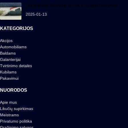
Gobelenas. Kokybė, stilius ir ilgaamžiškumas
2025-01-13
KATEGORIJOS
Akcijos
Automobiliams
Baldams
Galanterijai
Tvirtinimo detalės
Kubilams
Pakavimui
NUORODOS
Apie mus
Likučių supirkimas
Meistrams
Privatumo politika
Grąžinimo sąlygos