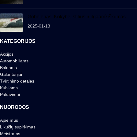
Gobelenas. Kokybė, stilius ir ilgaamžiškumas
2025-01-13
KATEGORIJOS
Akcijos
Automobiliams
Baldams
Galanterijai
Tvirtinimo detalės
Kubilams
Pakavimui
NUORODOS
Apie mus
Likučių supirkimas
Meistrams