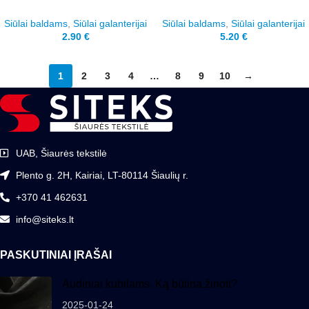
Siūlai baldams
,
Siūlai galanterijai
Siūlai baldams
,
Siūlai galanterijai
2.90
€
5.20
€
1
2
3
4
…
8
9
10
→
UAB, Šiaurės tekstilė
Plento g. 2H, Kairiai, LT-80114 Šiaulių r.
+370 41 462631
info@siteks.lt
PASKUTINIAI ĮRAŠAI
Audiniai kubilams. Ką būtina žinoti?
2025-01-24