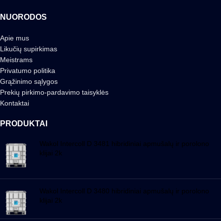
NUORODOS
Apie mus
Likučių supirkimas
Meistrams
Privatumo politika
Grąžinimo sąlygos
Prekių pirkimo-pardavimo taisyklės
Kontaktai
PRODUKTAI
Wakol Intercoll D 3481 hibridiniai apmušalų ir porolono
klijai 2k
Wakol Intercoll D 3480 hibridiniai apmušalų ir porolono
klijai 2k