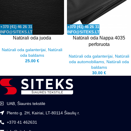
+370 (41) 46 26 31
+370 (41) 46 26 31
INFO@SITEKS.LT
INFO@SITEKS.LT
Natūrali oda juoda
Natūrali oda Nappa 4035
perforuota
Natūrali oda galanterijai
,
Natūrali
oda baldams
Natūrali oda galanterijai
,
Natūrali
25.00
€
oda automobiliams
,
Natūrali oda
baldams
30.00
€
UAB, Šiaurės tekstilė
Plento g. 2H, Kairiai, LT-80114 Šiaulių r.
+370 41 462631