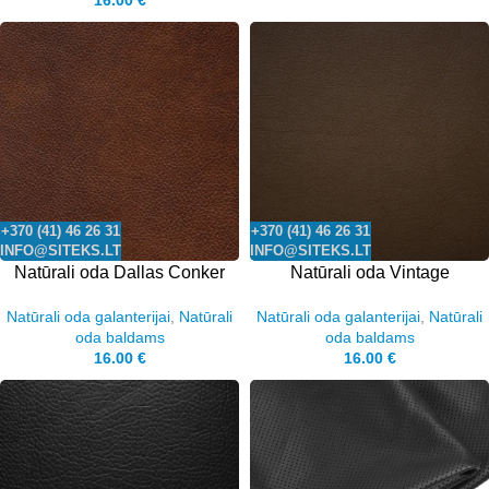
16.00
€
+370 (41) 46 26 31
+370 (41) 46 26 31
INFO@SITEKS.LT
INFO@SITEKS.LT
Natūrali oda Dallas Conker
Natūrali oda Vintage
Natūrali oda galanterijai
,
Natūrali
Natūrali oda galanterijai
,
Natūrali
oda baldams
oda baldams
16.00
€
16.00
€