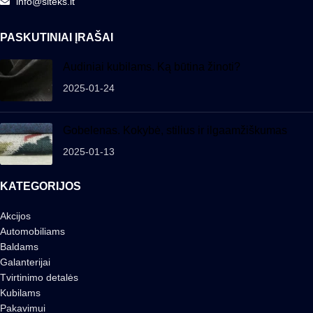
info@siteks.lt
PASKUTINIAI ĮRAŠAI
Audiniai kubilams. Ką būtina žinoti?
2025-01-24
Gobelenas. Kokybė, stilius ir ilgaamžiškumas
2025-01-13
KATEGORIJOS
Akcijos
Automobiliams
Baldams
Galanterijai
Tvirtinimo detalės
Kubilams
Pakavimui