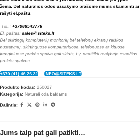
žema. Dėl natūralios odos užsakymo prašome mums skambinti ar
rašyti el.paštu.
Tel..:
+37068543776
El. paštas:
sales@siteks.lt
Dėl skirtingų kompiuterių monitorių bei telefonų ekranų raiškos
nustatymų, skirtinguose kompiuteriuose, telefonuose ar kituose
įrenginiuose prekės spalva gali skirtis, t.y. neatitikti realybėje esančios
prekės spalvos.
+370 (41) 46 26 31
INFO@SITEKS.LT
Produkto kodas:
250027
Kategorija:
Natūrali oda baldams
Dalintis:
Jums taip pat gali patikti…