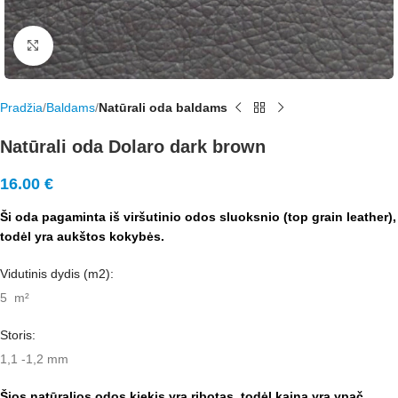
Rodyti nuotrauką visame ekrane
Pradžia
Baldams
Natūrali oda baldams
Natūrali oda Dolaro dark brown
16.00
€
Ši oda pagaminta iš viršutinio odos sluoksnio (top grain leather),
todėl yra aukštos kokybės.
Vidutinis dydis (m2):
5 m²
Storis:
1,1 -1,2 mm
Šios natūralios odos kiekis yra ribotas, todėl kaina yra ypač