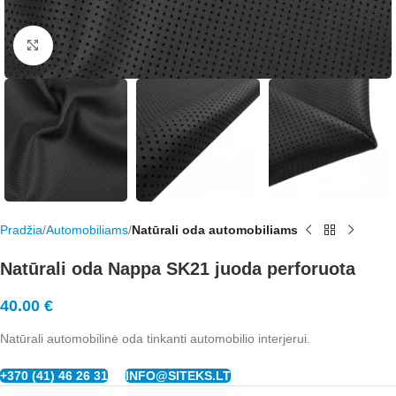
Rodyti nuotrauką visame ekrane
Pradžia
Automobiliams
Natūrali oda automobiliams
Natūrali oda Nappa SK21 juoda perforuota
40.00
€
Natūrali automobilinė oda tinkanti automobilio interjerui.
+370 (41) 46 26 31
INFO@SITEKS.LT