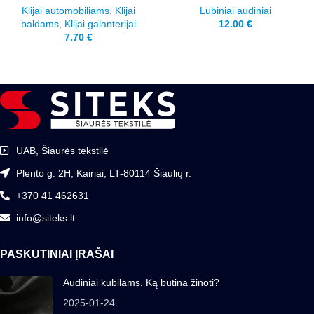
Klijai automobiliams
,
Klijai
Lubiniai audiniai
baldams
,
Klijai galanterijai
12.00
€
7.70
€
UAB, Šiaurės tekstilė
Plento g. 2H, Kairiai, LT-80114 Šiaulių r.
+370 41 462631
info@siteks.lt
PASKUTINIAI ĮRAŠAI
Audiniai kubilams. Ką būtina žinoti?
2025-01-24