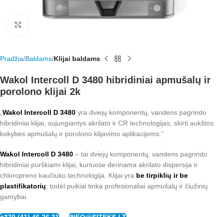
Rodyti nuotrauką visame ekrane
Pradžia
Baldams
Klijai baldams
Wakol Intercoll D 3480 hibridiniai apmušalų ir
porolono klijai 2k
„
Wakol Intercoll D 3480
yra dviejų komponentų, vandens pagrindo
hibridiniai klijai, sujungiantys akrilato ir CR technologijas, skirti aukštos
kokybės apmušalų ir porolono klijavimo aplikacijoms.“
Wakol Intercoll D 3480
– tai dviejų komponentų, vandens pagrindo
hibridiniai purškiami klijai, kuriuose derinama akrilato dispersija ir
chloropreno kaučiuko technologija. Klijai yra
be tirpiklių ir be
plastifikatorių
, todėl puikiai tinka profesionaliai apmušalų ir čiužinių
gamybai.