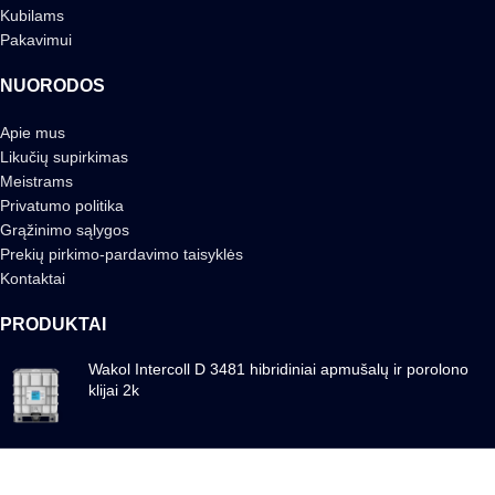
Kubilams
Pakavimui
NUORODOS
Apie mus
Likučių supirkimas
Meistrams
Privatumo politika
Grąžinimo sąlygos
Prekių pirkimo-pardavimo taisyklės
Kontaktai
PRODUKTAI
Wakol Intercoll D 3481 hibridiniai apmušalų ir porolono
klijai 2k
Wakol Intercoll D 3480 hibridiniai apmušalų ir porolono