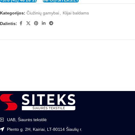
+370 (41) 46 26 31
INFO@SITEKS.LT
Kategorijos:
Čiužinių gamybai
,
Klijai baldams
Dalintis:
UAB, Šiaurės tekstilė
Plento g. 2H, Kairiai, LT-80114 Šiaulių r.