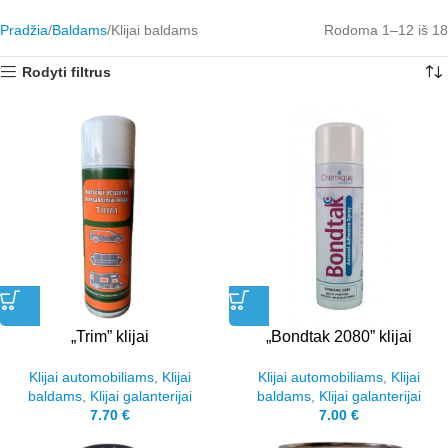
Pradžia
Baldams
Klijai baldams
Rodoma 1–12 iš 18
Rodyti filtrus
„Trim” klijai
„Bondtak 2080” klijai
Klijai automobiliams
,
Klijai
Klijai automobiliams
,
Klijai
baldams
,
Klijai galanterijai
baldams
,
Klijai galanterijai
7.70
€
7.00
€