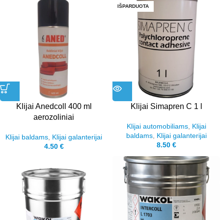
IŠPARDUOTA
Klijai Anedcoll 400 ml
Klijai Simapren C 1 l
aerozoliniai
Klijai automobiliams
,
Klijai
baldams
,
Klijai galanterijai
Klijai baldams
,
Klijai galanterijai
8.50
€
4.50
€