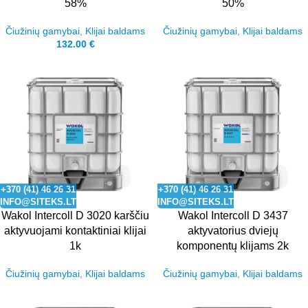
58%
50%
Čiužinių gamybai
,
Klijai baldams
Čiužinių gamybai
,
Klijai baldams
132.00
€
+370 (41) 46 26 31
+370 (41) 46 26 31
INFO@SITEKS.LT
INFO@SITEKS.LT
Wakol Intercoll D 3020 karščiu
Wakol Intercoll D 3437
aktyvuojami kontaktiniai klijai
aktyvatorius dviejų
1k
komponentų klijams 2k
Čiužinių gamybai
,
Klijai baldams
Čiužinių gamybai
,
Klijai baldams