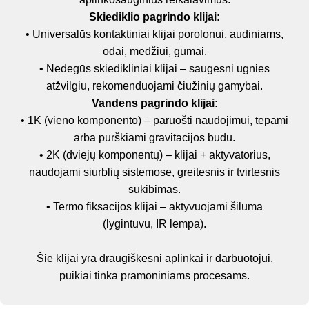
Skiediklio pagrindo klijai:
• Universalūs kontaktiniai klijai porolonui, audiniams,
odai, medžiui, gumai.
• Nedegūs skiedikliniai klijai – saugesni ugnies
atžvilgiu, rekomenduojami čiužinių gamybai.
Vandens pagrindo klijai:
• 1K (vieno komponento) – paruošti naudojimui, tepami
arba purškiami gravitacijos būdu.
• 2K (dviejų komponentų) – klijai + aktyvatorius,
naudojami siurblių sistemose, greitesnis ir tvirtesnis
sukibimas.
• Termo fiksacijos klijai – aktyvuojami šiluma
(lygintuvu, IR lempa).
Šie klijai yra draugiškesni aplinkai ir darbuotojui,
puikiai tinka pramoniniams procesams.