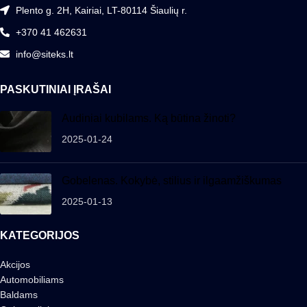
Plento g. 2H, Kairiai, LT-80114 Šiaulių r.
+370 41 462631
info@siteks.lt
PASKUTINIAI ĮRAŠAI
Audiniai kubilams. Ką būtina žinoti?
2025-01-24
Gobelenas. Kokybė, stilius ir ilgaamžiškumas
2025-01-13
KATEGORIJOS
Akcijos
Automobiliams
Baldams