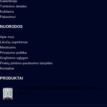
Galanterijai
Tvirtinimo detalės
Kubilams
Pakavimui
NUORODOS
Apie mus
Likučių supirkimas
Meistrams
Privatumo politika
Grąžinimo sąlygos
Prekių pirkimo-pardavimo taisyklės
Kontaktai
PRODUKTAI
Wakol Intercoll D 3481 hibridiniai apmušalų ir porolono
klijai 2k