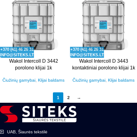
+370 (41) 46 26 31
+370 (41) 46 26 31
INFO@SITEKS.LT
INFO@SITEKS.LT
Wakol Intercoll D 3442
Wakol Intercoll D 3443
porolono klijai 1k
kontaktiniai porolono klijai 1k
Čiužinių gamybai
,
Klijai baldams
Čiužinių gamybai
,
Klijai baldams
1
2
→
UAB, Šiaurės tekstilė