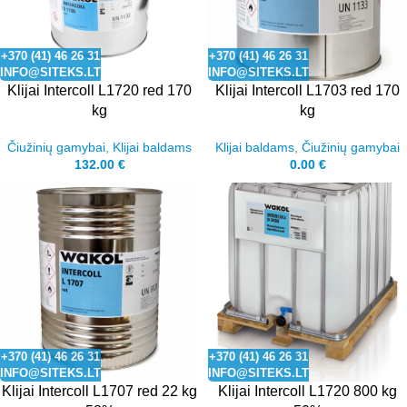
+370 (41) 46 26 31
+370 (41) 46 26 31
INFO@SITEKS.LT
INFO@SITEKS.LT
Klijai Intercoll L1720 red 170
Klijai Intercoll L1703 red 170
kg
kg
Čiužinių gamybai
,
Klijai baldams
Klijai baldams
,
Čiužinių gamybai
132.00
€
0.00
€
+370 (41) 46 26 31
+370 (41) 46 26 31
INFO@SITEKS.LT
INFO@SITEKS.LT
Klijai Intercoll L1707 red 22 kg
Klijai Intercoll L1720 800 kg