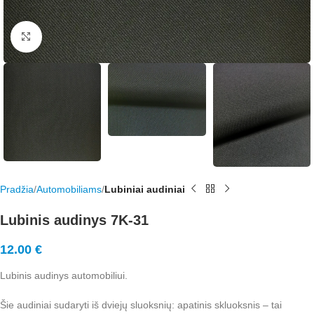
Rodyti nuotrauką visame ekrane
Pradžia
Automobiliams
Lubiniai audiniai
Lubinis audinys 7K-31
12.00
€
Lubinis audinys automobiliui.
Šie audiniai sudaryti iš dviejų sluoksnių: apatinis skluoksnis – tai