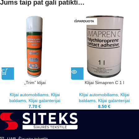
Jums taip pat gali patikti…
IŠPARDUOTA
„Trim” klijai
Klijai Simapren C 1 l
Klijai automobiliams
,
Klijai
Klijai automobiliams
,
Klijai
baldams
,
Klijai galanterijai
baldams
,
Klijai galanterijai
7.70
€
8.50
€
UAB, Šiaurės tekstilė