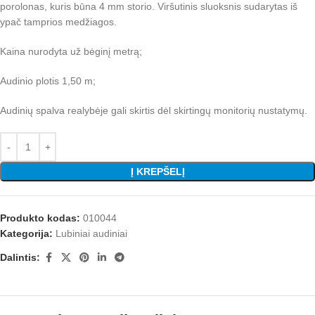
porolonas, kuris būna 4 mm storio. Viršutinis sluoksnis sudarytas iš
ypač tamprios medžiagos.
Kaina nurodyta už bėginį metrą;
Audinio plotis 1,50 m;
Audinių spalva realybėje gali skirtis dėl skirtingų monitorių nustatymų.
Į KREPŠELĮ
Produkto kodas:
010044
Kategorija:
Lubiniai audiniai
Dalintis: