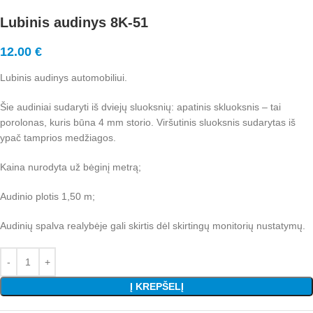
Lubinis audinys 8K-51
12.00
€
Lubinis audinys automobiliui.
Šie audiniai sudaryti iš dviejų sluoksnių: apatinis skluoksnis – tai
porolonas, kuris būna 4 mm storio. Viršutinis sluoksnis sudarytas iš
ypač tamprios medžiagos.
Kaina nurodyta už bėginį metrą;
Audinio plotis 1,50 m;
Audinių spalva realybėje gali skirtis dėl skirtingų monitorių nustatymų.
Į KREPŠELĮ