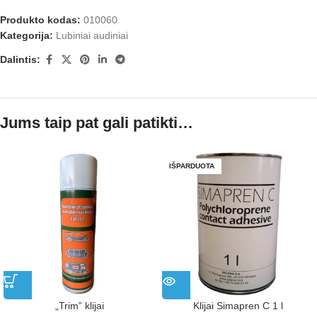
Produkto kodas:
010060
Kategorija:
Lubiniai audiniai
Dalintis:
Jums taip pat gali patikti…
IŠPARDUOTA
„Trim” klijai
Klijai Simapren C 1 l