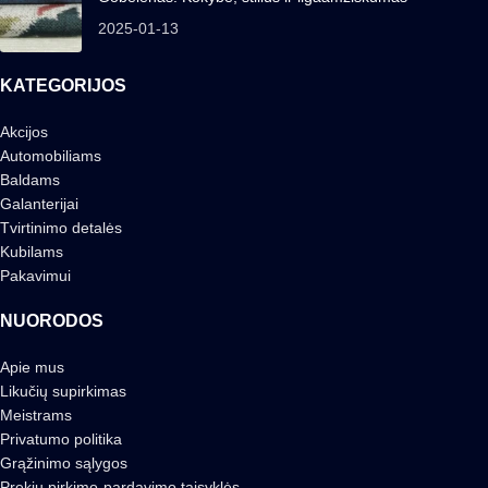
2025-01-13
KATEGORIJOS
Akcijos
Automobiliams
Baldams
Galanterijai
Tvirtinimo detalės
Kubilams
Pakavimui
NUORODOS
Apie mus
Likučių supirkimas
Meistrams
Privatumo politika
Grąžinimo sąlygos
Prekių pirkimo-pardavimo taisyklės