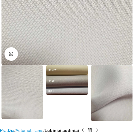
Rodyti nuotrauką visame ekrane
Pradžia
Automobiliams
Lubiniai audiniai