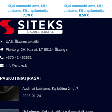
Klijai automobiliams
,
Klijai
Klijai automobiliams
,
Klijai
baldams
,
Klijai galanterijai
baldams
,
Klijai galanterijai
7.70
€
8.50
€
UAB, Šiaurės tekstilė
Plento g. 2H, Kairiai, LT-80114 Šiaulių r.
+370 41 462631
info@siteks.lt
PASKUTINIAI ĮRAŠAI
Audiniai kubilams. Ką būtina žinoti?
2025-01-24
Gobelenas. Kokybė, stilius ir ilgaamžiškumas