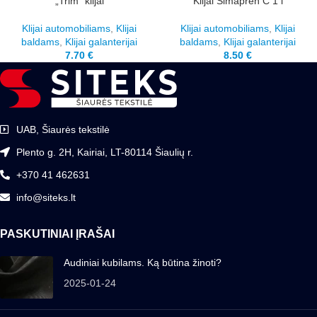
„Trim” klijai
Klijai Simapren C 1 l
Klijai automobiliams
,
Klijai
Klijai automobiliams
,
Klijai
baldams
,
Klijai galanterijai
baldams
,
Klijai galanterijai
7.70
€
8.50
€
UAB, Šiaurės tekstilė
Plento g. 2H, Kairiai, LT-80114 Šiaulių r.
+370 41 462631
info@siteks.lt
PASKUTINIAI ĮRAŠAI
Audiniai kubilams. Ką būtina žinoti?
2025-01-24