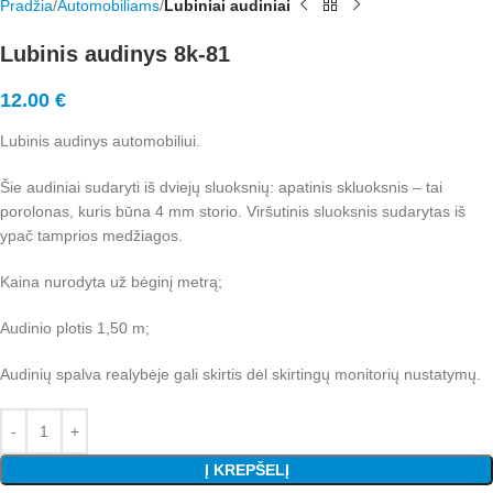
Pradžia
Automobiliams
Lubiniai audiniai
Lubinis audinys 8k-81
12.00
€
Lubinis audinys automobiliui.
Šie audiniai sudaryti iš dviejų sluoksnių: apatinis skluoksnis – tai
porolonas, kuris būna 4 mm storio. Viršutinis sluoksnis sudarytas iš
ypač tamprios medžiagos.
Kaina nurodyta už bėginį metrą;
Audinio plotis 1,50 m;
Audinių spalva realybėje gali skirtis dėl skirtingų monitorių nustatymų.
Į KREPŠELĮ