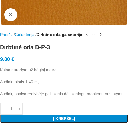
Rodyti nuotrauką visame ekrane
Pradžia
Galanterijai
Dirbtinė oda galanterijai
Dirbtinė oda D-P-3
9.00
€
Kaina nurodyta už bėginį metrą;
Audinio plotis 1,40 m;
Audinių spalva realybėje gali skirtis dėl skirtingų monitorių nustatymų.
Į KREPŠELĮ