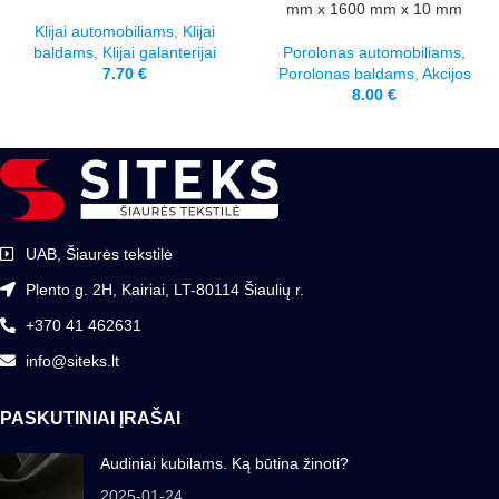
mm x 1600 mm x 10 mm
Klijai automobiliams
,
Klijai
baldams
,
Klijai galanterijai
Porolonas automobiliams
,
7.70
€
Porolonas baldams
,
Akcijos
8.00
€
UAB, Šiaurės tekstilė
Plento g. 2H, Kairiai, LT-80114 Šiaulių r.
+370 41 462631
info@siteks.lt
PASKUTINIAI ĮRAŠAI
Audiniai kubilams. Ką būtina žinoti?
2025-01-24