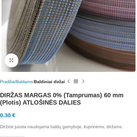
Rodyti nuotrauką visame ekrane
Pradžia
Baldams
Baldiniai diržai
DIRŽAS MARGAS 0% (Tamprumas) 60 mm
(Plotis) ATLOŠINĖS DALIES
0.30
€
Diržinė juosta naudojama baldų gamyboje, kuprinėms, diržams.