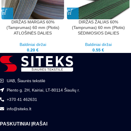
DIRŽAS MARGAS 60%
DIRŽAS ŽALIAS 60%
(Tamprumas) 60 mm (Plotis)
(Tamprumas) 60 mm (Plotis)
ATLOŠINĖS DALIES
SĖDIMOSIOS DALIES
Baldiniai diržai
Baldiniai diržai
0.20
€
0.55
€
UAB, Šiaurės tekstilė
Plento g. 2H, Kairiai, LT-80114 Šiaulių r.
+370 41 462631
info@siteks.lt
PASKUTINIAI ĮRAŠAI