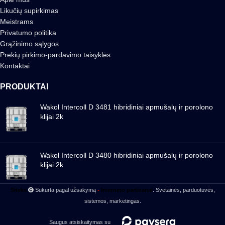
Likučių supirkimas
Meistrams
Privatumo politika
Grąžinimo sąlygos
Prekių pirkimo-pardavimo taisyklės
Kontaktai
PRODUKTAI
Wakol Intercoll D 3481 hibridiniai apmušalų ir porolono
klijai 2k
Wakol Intercoll D 3480 hibridiniai apmušalų ir porolono
klijai 2k
-
Siteks
Sukurta pagal užsakymą
Interneto partizanai
. Svetainės, parduotuvės,
sistemos, marketingas.
Saugus atsiskaitymas su