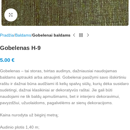
Rodyti nuotrauką visame ekrane
Pradžia
Baldams
Gobelenai baldams
Gobelenas H-9
5.00
€
Gobelenas – tai storas, tvirtas audinys, dažniausiai naudojamas
baldams aptraukti arba atnaujinti. Gobelenai pasižymi savo išskirtiniu
raštu ir dažnai būna audžiami iš kelių spalvų siūlų, kurių dėka susidaro
sudėtingi, dažnai klasikiniai ar dekoratyvūs raštai. Jie gali būti
naudojami ne tik baldų apmušimams, bet ir interjero dekoravimui,
pavyzdžiui, užuolaidoms, pagalvėlėms ar sienų dekoracijoms.
Kaina nurodyta už bėginį metrą;
Audinio plotis 1,40 m;