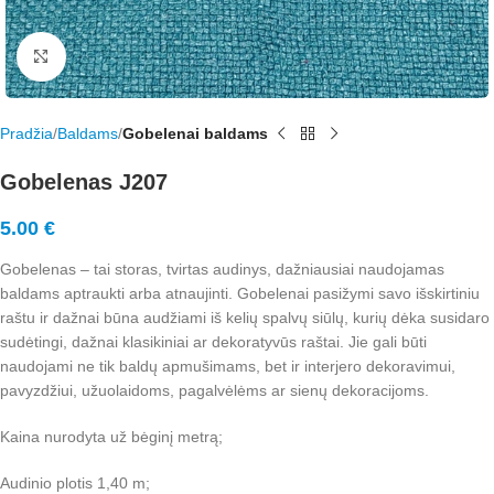
Rodyti nuotrauką visame ekrane
Pradžia
Baldams
Gobelenai baldams
Gobelenas J207
5.00
€
Gobelenas – tai storas, tvirtas audinys, dažniausiai naudojamas
baldams aptraukti arba atnaujinti. Gobelenai pasižymi savo išskirtiniu
raštu ir dažnai būna audžiami iš kelių spalvų siūlų, kurių dėka susidaro
sudėtingi, dažnai klasikiniai ar dekoratyvūs raštai. Jie gali būti
naudojami ne tik baldų apmušimams, bet ir interjero dekoravimui,
pavyzdžiui, užuolaidoms, pagalvėlėms ar sienų dekoracijoms.
Kaina nurodyta už bėginį metrą;
Audinio plotis 1,40 m;