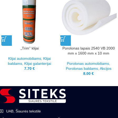
„Trim” klijai
Porolonas lapais 2540 VB 2000
mm x 1600 mm x 10 mm
Klijai automobiliams
,
Klijai
baldams
,
Klijai galanterijai
Porolonas automobiliams
,
7.70
€
Porolonas baldams
,
Akcijos
8.00
€
UAB, Šiaurės tekstilė