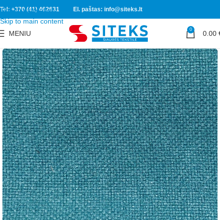
Tel: +370 (41) 462631
El. paštas: info@siteks.lt
Skip to navigation
Skip to main content
0
MENIU
0.00