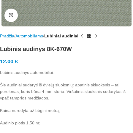
Rodyti nuotrauką visame ekrane
Pradžia
Automobiliams
Lubiniai audiniai
Lubinis audinys 8K-670W
12.00
€
Lubinis audinys automobiliui.
Šie audiniai sudaryti iš dviejų sluoksnių: apatinis skluoksnis – tai
porolonas, kuris būna 4 mm storio. Viršutinis sluoksnis sudarytas iš
ypač tamprios medžiagos.
Kaina nurodyta už bėginį metrą;
Audinio plotis 1,50 m;