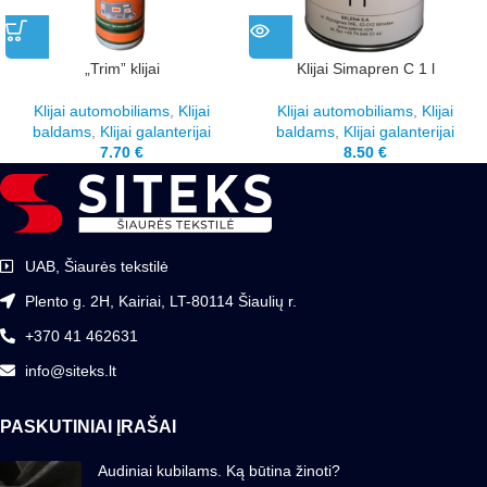
„Trim” klijai
Klijai Simapren C 1 l
Klijai automobiliams
,
Klijai
Klijai automobiliams
,
Klijai
baldams
,
Klijai galanterijai
baldams
,
Klijai galanterijai
7.70
€
8.50
€
UAB, Šiaurės tekstilė
Plento g. 2H, Kairiai, LT-80114 Šiaulių r.
+370 41 462631
info@siteks.lt
PASKUTINIAI ĮRAŠAI
Audiniai kubilams. Ką būtina žinoti?