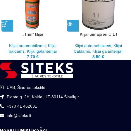
„Trim” klijai
Klijai Simapren C 1 l
Klijai automobiliams
,
Klijai
Klijai automobiliams
,
Klijai
baldams
,
Klijai galanterijai
baldams
,
Klijai galanterijai
7.70
€
8.50
€
UAB, Šiaurės tekstilė
Plento g. 2H, Kairiai, LT-80114 Šiaulių r.
+370 41 462631
info@siteks.lt
PASKUTINIAI ĮRAŠAI