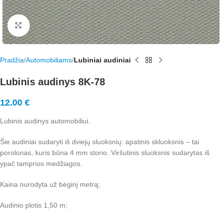
Rodyti nuotrauką visame ekrane
Pradžia
Automobiliams
Lubiniai audiniai
Lubinis audinys 8K-78
12.00
€
Lubinis audinys automobiliui.
Šie audiniai sudaryti iš dviejų sluoksnių: apatinis skluoksnis – tai
porolonas, kuris būna 4 mm storio. Viršutinis sluoksnis sudarytas iš
ypač tamprios medžiagos.
Kaina nurodyta už bėginį metrą;
Audinio plotis 1,50 m;