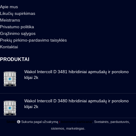
Apie mus
Likučių supirkimas
Meistrams
Privatumo politika
Grąžinimo sąlygos
Prekių pirkimo-pardavimo taisyklės
Kontaktai
PRODUKTAI
Wakol Intercoll D 3481 hibridiniai apmušalų ir porolono
klijai 2k
Wakol Intercoll D 3480 hibridiniai apmušalų ir porolono
klijai 2k
-
Siteks
Sukurta pagal užsakymą
Interneto partizanai
. Svetainės, parduotuvės,
sistemos, marketingas.