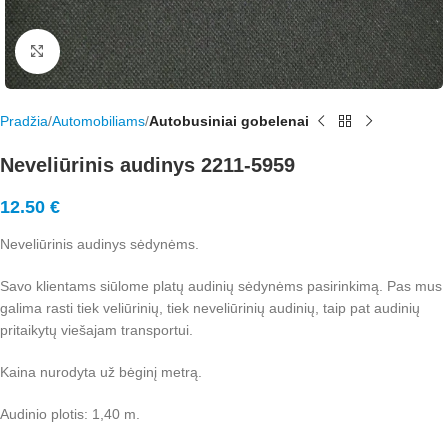
Rodyti nuotrauką visame ekrane
Pradžia
Automobiliams
Autobusiniai gobelenai
Neveliūrinis audinys 2211-5959
12.50
€
Neveliūrinis audinys sėdynėms.
Savo klientams siūlome platų audinių sėdynėms pasirinkimą. Pas mus
galima rasti tiek veliūrinių, tiek neveliūrinių audinių, taip pat audinių
pritaikytų viešajam transportui.
Kaina nurodyta už bėginį metrą.
Audinio plotis: 1,40 m.