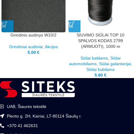
Grindinis audinys W10/2
SIUVIMO SIŪLAI TOP 10
SPALVOS KODAS 2799
(ARMUOTI), 1000 m
Grindiniai audiniai
,
Akcijos
5.00
€
Siūlai baldams
,
Siūlai
automobiliams
,
Siūlai galanterijai
,
Siūlai kubilams
5.80
€
UAB, Šiaurės tekstilė
Plento g. 2H, Kairiai, LT-80114 Šiaulių r.
+370 41 462631