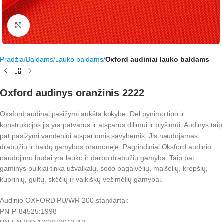
Rodyti nuotrauką visame ekrane
Pradžia
Baldams
Lauko baldams
Oxford audiniai lauko baldams
Oxford audinys oranžinis 2222
Oksford audinai pasižymi aukšta kokybe. Dėl pynimo tipo ir
konstrukcijos jis yra patvarus ir atsparus dilimui ir plyšimui. Audinys taip
pat pasižymi vandeniui atspariomis savybėmis. Jis naudojamas
drabužių ir baldų gamybos pramonėje. Pagrindiniai Oksford audinio
naudojimo būdai yra lauko ir darbo drabužių gamyba. Taip pat
gaminys puikiai tinka užvalkalų, sodo pagalvėlių, maišelių, krepšių,
kuprinių, gultų, skėčių ir vaikiškų vežimėlių gamybai.
Audinio OXFORD PU/WR 200 standartai:
PN-P-84525:1998