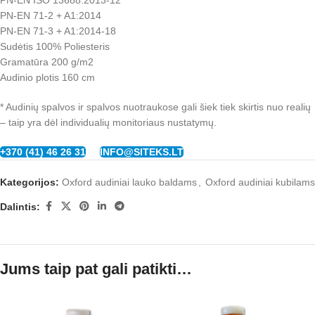
PN-EN ISO 13688:2013-12
PN-EN 71-2 + A1:2014
PN-EN 71-3 + A1:2014-18
Sudėtis 100% Poliesteris
Gramatūra 200 g/m2
Audinio plotis 160 cm
* Audinių spalvos ir spalvos nuotraukose gali šiek tiek skirtis nuo realių
– taip yra dėl individualių monitoriaus nustatymų.
+370 (41) 46 26 31
INFO@SITEKS.LT
Kategorijos:
Oxford audiniai lauko baldams
,
Oxford audiniai kubilams
Dalintis:
Jums taip pat gali patikti…