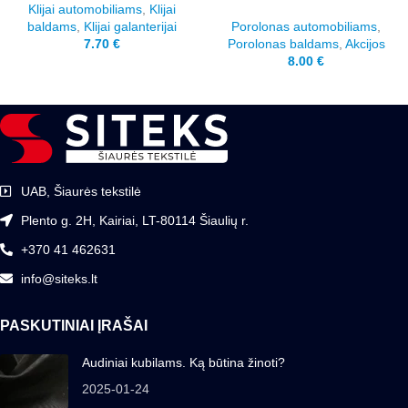
Klijai automobiliams
,
Klijai
baldams
,
Klijai galanterijai
Porolonas automobiliams
,
7.70
€
Porolonas baldams
,
Akcijos
8.00
€
UAB, Šiaurės tekstilė
Plento g. 2H, Kairiai, LT-80114 Šiaulių r.
+370 41 462631
info@siteks.lt
PASKUTINIAI ĮRAŠAI
Audiniai kubilams. Ką būtina žinoti?
2025-01-24