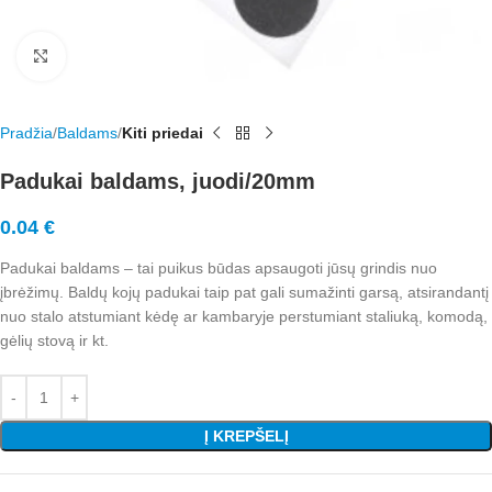
Rodyti nuotrauką visame ekrane
Pradžia
Baldams
Kiti priedai
Padukai baldams, juodi/20mm
0.04
€
Padukai baldams – tai puikus būdas apsaugoti jūsų grindis nuo
įbrėžimų. Baldų kojų padukai taip pat gali sumažinti garsą, atsirandantį
nuo stalo atstumiant kėdę ar kambaryje perstumiant staliuką, komodą,
gėlių stovą ir kt.
Į KREPŠELĮ