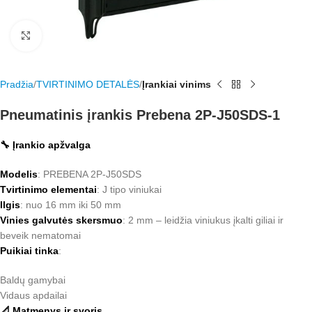
Rodyti nuotrauką visame ekrane
Pradžia
TVIRTINIMO DETALĖS
Įrankiai vinims
Pneumatinis įrankis Prebena 2P-J50SDS-1
🔧 Įrankio apžvalga
Modelis
: PREBENA 2P-J50SDS
Tvirtinimo elementai
: J tipo viniukai
Ilgis
: nuo 16 mm iki 50 mm
Vinies galvutės skersmuo
: 2 mm – leidžia viniukus įkalti giliai ir
beveik nematomai
Puikiai tinka
:
Baldų gamybai
Vidaus apdailai
📐 Matmenys ir svoris