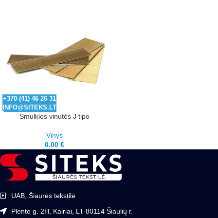
+370 (41) 46 26 31
INFO@SITEKS.LT
Smulkios vinutės J tipo
Vinys
0.00
€
UAB, Šiaurės tekstilė
Plento g. 2H, Kairiai, LT-80114 Šiaulių r.