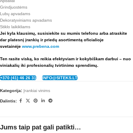
Apdailai
Grindjuostėms
Lubų apvadams
Dekoratyviniams apvadams
Stiklo laikikliams
Jei kyla klausimų, susisiekite su mumis telefonu arba a
traskite
dar platesnį įrankių ir priedų asortimentą oficialioje
svetainėje
www.prebena.com
Ten rasite viską, ko reikia efektyviam ir kokybiškam darbui – nuo
viniakalių iki profesionalių tvirtinimo sprendimų.
+370 (41) 46 26 31
INFO@SITEKS.LT
Kategorija:
Įrankiai vinims
Dalintis:
Jums taip pat gali patikti…