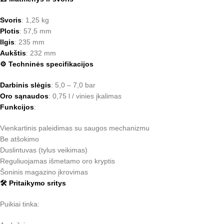
Svoris
: 1,25 kg
Plotis
: 57,5 mm
Ilgis
: 235 mm
Aukštis
: 232 mm
⚙️ Techninės specifikacijos
Darbinis slėgis
: 5,0 – 7,0 bar
Oro sąnaudos
: 0,75 l / vinies įkalimas
Funkcijos
:
Vienkartinis paleidimas su saugos mechanizmu
Be atšokimo
Duslintuvas (tylus veikimas)
Reguliuojamas išmetamo oro kryptis
Šoninis magazino įkrovimas
🛠️ Pritaikymo sritys
Puikiai tinka: