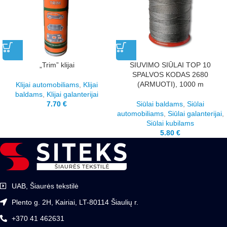
„Trim” klijai
SIUVIMO SIŪLAI TOP 10
SPALVOS KODAS 2680
(ARMUOTI), 1000 m
Klijai automobiliams
,
Klijai
baldams
,
Klijai galanterijai
7.70
€
Siūlai baldams
,
Siūlai
automobiliams
,
Siūlai galanterijai
,
Siūlai kubilams
5.80
€
UAB, Šiaurės tekstilė
Plento g. 2H, Kairiai, LT-80114 Šiaulių r.
+370 41 462631