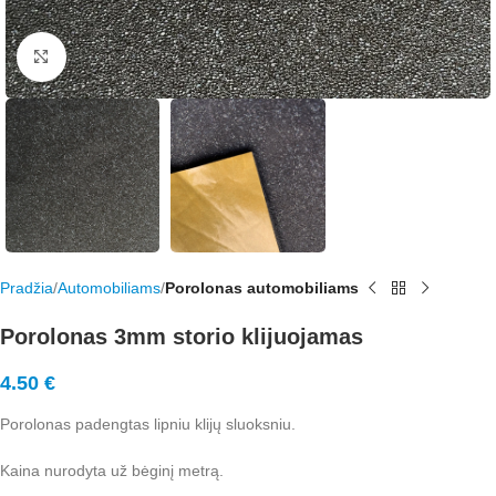
Rodyti nuotrauką visame ekrane
Pradžia
Automobiliams
Porolonas automobiliams
Porolonas 3mm storio klijuojamas
4.50
€
Porolonas padengtas lipniu klijų sluoksniu.
Kaina nurodyta už bėginį metrą.