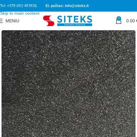
Tel: +370 (41) 462631
El. paštas: info@siteks.lt
Skip to navigation
Skip to main content
0
MENIU
0.00