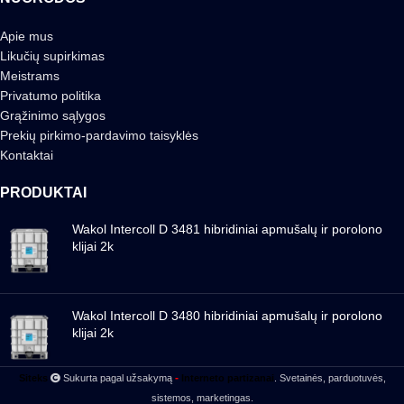
Apie mus
Likučių supirkimas
Meistrams
Privatumo politika
Grąžinimo sąlygos
Prekių pirkimo-pardavimo taisyklės
Kontaktai
PRODUKTAI
Wakol Intercoll D 3481 hibridiniai apmušalų ir porolono
klijai 2k
Wakol Intercoll D 3480 hibridiniai apmušalų ir porolono
klijai 2k
-
Siteks
Sukurta pagal užsakymą
Interneto partizanai
. Svetainės, parduotuvės,
sistemos, marketingas.