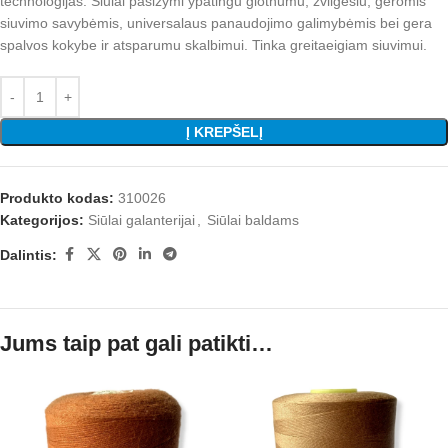
technologijas. Siūlai pasižymi ypatingu glotnumu, žvilgesiu, geromis
siuvimo savybėmis, universalaus panaudojimo galimybėmis bei gera
spalvos kokybe ir atsparumu skalbimui. Tinka greitaeigiam siuvimui.
Į KREPŠELĮ
Produkto kodas:
310026
Kategorijos:
Siūlai galanterijai
,
Siūlai baldams
Dalintis:
Jums taip pat gali patikti…