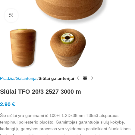
Rodyti nuotrauką visame ekrane
Pradžia
Galanterijai
Siūlai galanterijai
Siūlai TFO 20/3 2527 3000 m
2.90
€
Šie siūlai yra gaminami iš 100% 1.2Dx38mm T3553 atsparaus
tempimui poliesterio pluošto. Gamintojas garantuoja siūlų kokybę,
kadangi jų gamybos procesas yra vykdomas pasitelkiant šiuolaikines