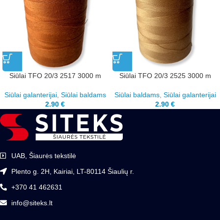
Siūlai TFO 20/3 2517 3000 m
Siūlai TFO 20/3 2525 3000 m
Siūlai galanterijai
,
Siūlai baldams
Siūlai baldams
,
Siūlai galanterijai
2.90
€
2.90
€
UAB, Šiaurės tekstilė
Plento g. 2H, Kairiai, LT-80114 Šiaulių r.
+370 41 462631
info@siteks.lt