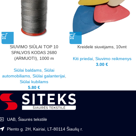
SIUVIMO SIŪLAI TOP 10
Kreidelė siuvėjams, 10vnt
SPALVOS KODAS 2680
(ARMUOTI), 1000 m
Kiti priedai
,
Siuvimo reikmenys
3.00
€
Siūlai baldams
,
Siūlai
automobiliams
,
Siūlai galanterijai
,
Siūlai kubilams
5.80
€
UAB, Šiaurės tekstilė
Plento g. 2H, Kairiai, LT-80114 Šiaulių r.