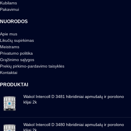
Kubilams
Pakavimui
NUORODOS
Apie mus
Likučių supirkimas
Meistrams
Privatumo politika
Grąžinimo sąlygos
Prekių pirkimo-pardavimo taisyklės
Kontaktai
PRODUKTAI
Wakol Intercoll D 3481 hibridiniai apmušalų ir porolono
klijai 2k
Wakol Intercoll D 3480 hibridiniai apmušalų ir porolono
klijai 2k