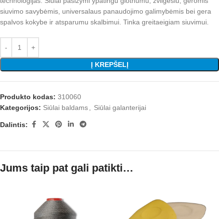
technologijas. Siūlai pasižymi ypatingu glotnumu, žvilgesiu, geromis
siuvimo savybėmis, universalaus panaudojimo galimybėmis bei gera
spalvos kokybe ir atsparumu skalbimui. Tinka greitaeigiam siuvimui.
Į KREPŠELĮ
Produkto kodas:
310060
Kategorijos:
Siūlai baldams
,
Siūlai galanterijai
Dalintis:
Jums taip pat gali patikti…