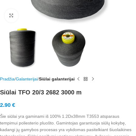
Rodyti nuotrauką visame ekrane
Pradžia
Galanterijai
Siūlai galanterijai
Siūlai TFO 20/3 2682 3000 m
2.90
€
Šie siūlai yra gaminami iš 100% 1.2Dx38mm T3553 atsparaus
tempimui poliesterio pluošto. Gamintojas garantuoja siūlų kokybę,
kadangi jų gamybos procesas yra vykdomas pasitelkiant šiuolaikines