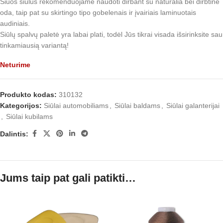
Šiuos siūlus rekomenduojame naudoti dirbant su natūralia bei dirbtine
oda, taip pat su skirtingo tipo gobelenais ir įvairiais laminuotais
audiniais.
Siūlų spalvų paletė yra labai plati, todėl Jūs tikrai visada išsirinksite sau
tinkamiausią variantą!
Neturime
Produkto kodas:
310132
Kategorijos:
Siūlai automobiliams
,
Siūlai baldams
,
Siūlai galanterijai
,
Siūlai kubilams
Dalintis:
Jums taip pat gali patikti…