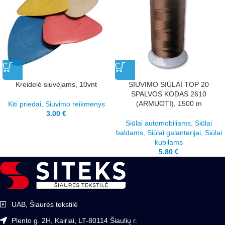
Kreidelė siuvėjams, 10vnt
SIUVIMO SIŪLAI TOP 20
SPALVOS KODAS 2610
(ARMUOTI), 1500 m
Kiti priedai
,
Siuvimo reikmenys
3.00
€
Siūlai automobiliams
,
Siūlai
baldams
,
Siūlai galanterijai
,
Siūlai
kubilams
5.80
€
UAB, Šiaurės tekstilė
Plento g. 2H, Kairiai, LT-80114 Šiaulių r.