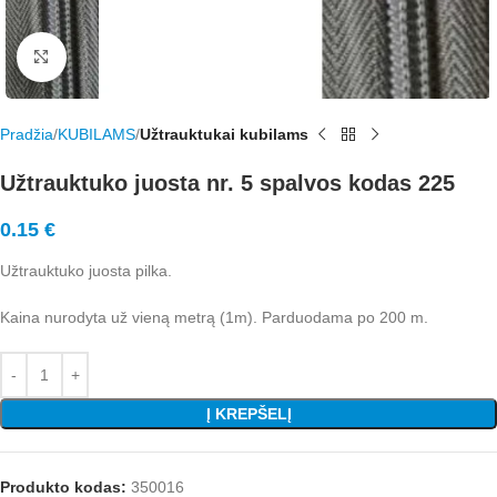
Rodyti nuotrauką visame ekrane
Pradžia
KUBILAMS
Užtrauktukai kubilams
Užtrauktuko juosta nr. 5 spalvos kodas 225
0.15
€
Užtrauktuko juosta pilka.
Kaina nurodyta už vieną metrą (1m). Parduodama po 200 m.
Į KREPŠELĮ
Produkto kodas:
350016