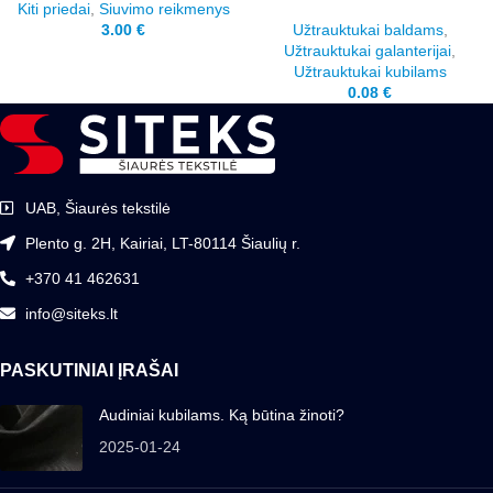
Kiti priedai
,
Siuvimo reikmenys
3.00
€
Užtrauktukai baldams
,
Užtrauktukai galanterijai
,
Užtrauktukai kubilams
0.08
€
UAB, Šiaurės tekstilė
Plento g. 2H, Kairiai, LT-80114 Šiaulių r.
+370 41 462631
info@siteks.lt
PASKUTINIAI ĮRAŠAI
Audiniai kubilams. Ką būtina žinoti?
2025-01-24