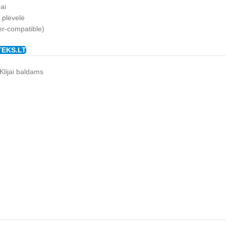
ai
ų plėvelė
er-compatible)
TEKS.LT
Klijai baldams