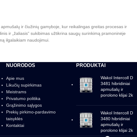
i apmušalų ir čiužinių gamyboje, kur reikalingas greitas procesas ir
radinis ir „žaliasis“ sukibimas užtikrina saugų surinkimą pramoninėje
amą ilgalaikiam naudojimui.
NUORODOS
PRODUKTAI
Wakol Intercoll D
Apie mus
3481 hibridiniai
Likučių supirkimas
apmušalų ir
Meistrams
porolono klijai 2k
Privatumo politika
Grąžinimo sąlygos
Prekių pirkimo-pardavimo
Wakol Intercoll D
taisyklės
3480 hibridiniai
apmušalų ir
Kontaktai
porolono klijai 2k