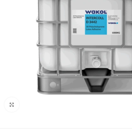
Rodyti nuotrauką visame ekrane