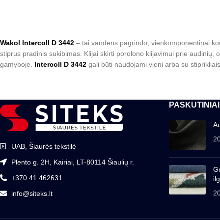
Wakol Intercoll D 3442
– tai vandens pagrindo, vienkomponentinai kontak
stiprus pradinis sukibimas. Klijai skirti porolono klijavimui prie audinių
gamyboje.
Intercoll D 3442
gali būti naudojami vieni arba su stiprikliai
PASKUTINIAI
Au
2
UAB, Šiaurės tekstilė
Plento g. 2H, Kairiai, LT-80114 Šiaulių r.
Go
+370 41 462631
il
2
info@siteks.lt