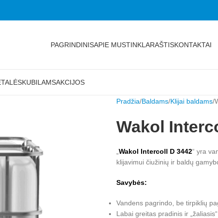
PAGRINDINIS
APIE MUS
TINKLARAŠTIS
KONTAKTAI
ETALĖS
KUBILAMS
AKCIJOS
Pradžia
Baldams
Klijai baldams
W
Wakol Interco
„
Wakol Intercoll D 3442
“ yra va
klijavimui čiužinių ir baldų gamyb
Savybės:
Vandens pagrindo, be tirpiklių pa
Labai greitas pradinis ir „žaliasi