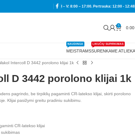
I – V: 8:00 – 17:00. Pertrauka: 12:00 - 12:48
0
0.0
NAUDINGA
LIKUČIŲ SUPIRKIMAS
MEISTRAMS
SURENKAME ATLIEK
akol Intercoll D 3442 porolono klijai 1k
ll D 3442 porolono klijai 1k
ndens pagrindo, be tirpiklių pagaminti CR-latekso klijai, skirti porolono
oje. Klijai pasižymi greitu pradiniu sukibimu.
gaminti CR-latekso klijai
s“ sukibimas