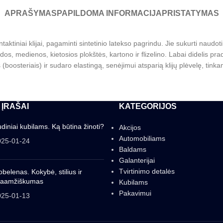
APRAŠYMAS
PAPILDOMA INFORMACIJA
PRISTATYMAS
tiniai klijai, pagaminti sintetinio latekso pagrindu. Jie sukurti naudot
, odos, medienos, kietosios plokštės, kartono ir flizelino. Labai didelis p
s (boosteriais) ir sudaro elastingą, senėjimui atsparią klijų plėvelę, tink
 ĮRAŠAI
KATEGORIJOS
diniai kubilams. Ką būtina žinoti?
Akcijos
Automobiliams
025-01-24
Baldams
Galanterijai
Tvirtinimo detalės
belenas. Kokybė, stilius ir
gaamžiškumas
Kubilams
Pakavimui
025-01-13