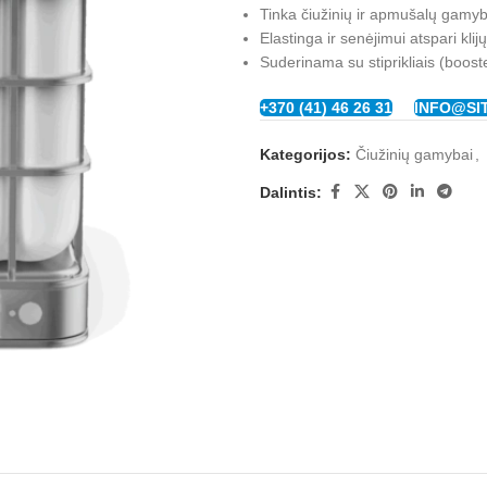
Tinka čiužinių ir apmušalų gamyb
Elastinga ir senėjimui atspari klij
Suderinama su stiprikliais (boost
+370 (41) 46 26 31
INFO@SI
Kategorijos:
Čiužinių gamybai
,
Dalintis: