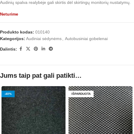
Audinių spalva realybėje gali skirtis dėl skirtingų monitorių nustatymų.
Neturime
Produkto kodas:
010140
Kategorijos:
Audiniai sėdynėms
,
Autobusiniai gobelenai
Dalintis:
Jums taip pat gali patikti…
-40%
IŠPARDUOTA