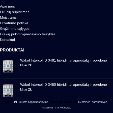
Apie mus
Likučių supirkimas
Meistrams
Privatumo politika
Grąžinimo sąlygos
Prekių pirkimo-pardavimo taisyklės
Kontaktai
PRODUKTAI
Wakol Intercoll D 3481 hibridiniai apmušalų ir porolono
klijai 2k
Wakol Intercoll D 3480 hibridiniai apmušalų ir porolono
klijai 2k
-
Siteks
Sukurta pagal užsakymą
Interneto partizanai
. Svetainės, parduotuvės,
sistemos, marketingas.