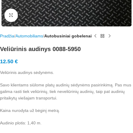
Rodyti nuotrauką visame ekrane
Pradžia
Automobiliams
Autobusiniai gobelenai
Veliūrinis audinys 0088-5950
12.50
€
Veliūrinis audinys sėdynėms.
Savo klientams siūlome platų audinių sėdynėms pasirinkimą. Pas mus
galima rasti tiek veliūrinių, tiek neveliūrinių audinių, taip pat audinių
pritaikytų viešajam transportui.
Kaina nurodyta už bėginį metrą.
Audinio plotis: 1,40 m.