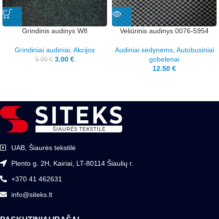
Grindinis audinys W8
Veliūrinis audinys 0076-5954
Grindiniai audiniai
,
Akcijos
Audiniai sėdynėms
,
Autobusiniai
3.00
€
gobelenai
5.00
€
12.50
€
UAB, Šiaurės tekstilė
Plento g. 2H, Kairiai, LT-80114 Šiaulių r.
+370 41 462631
info@siteks.lt