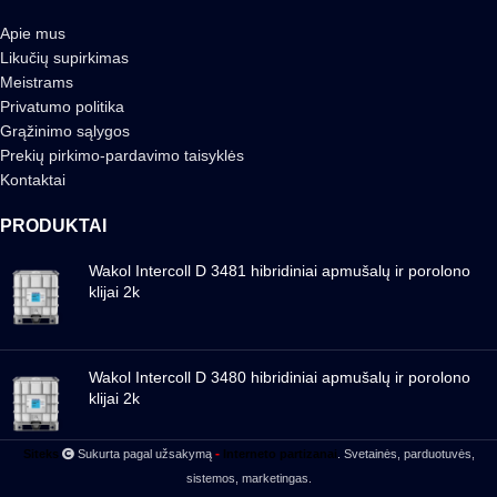
Apie mus
Likučių supirkimas
Meistrams
Privatumo politika
Grąžinimo sąlygos
Prekių pirkimo-pardavimo taisyklės
Kontaktai
PRODUKTAI
Wakol Intercoll D 3481 hibridiniai apmušalų ir porolono
klijai 2k
Wakol Intercoll D 3480 hibridiniai apmušalų ir porolono
klijai 2k
-
Siteks
Sukurta pagal užsakymą
Interneto partizanai
. Svetainės, parduotuvės,
sistemos, marketingas.