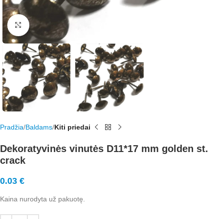
Rodyti nuotrauką visame ekrane
Pradžia
Baldams
Kiti priedai
Dekoratyvinės vinutės D11*17 mm golden st.
crack
0.03
€
Kaina nurodyta už pakuotę.