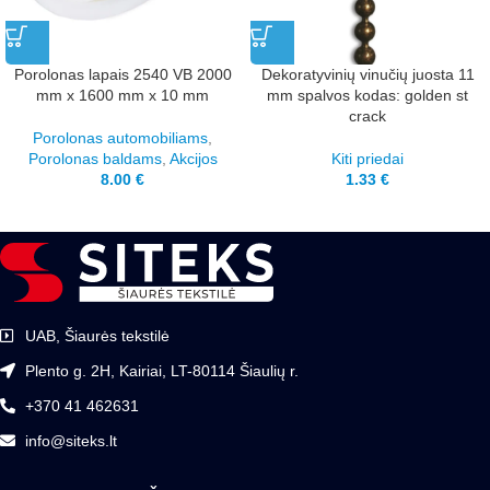
Porolonas lapais 2540 VB 2000
Dekoratyvinių vinučių juosta 11
mm x 1600 mm x 10 mm
mm spalvos kodas: golden st
crack
Porolonas automobiliams
,
Porolonas baldams
,
Akcijos
Kiti priedai
8.00
€
1.33
€
UAB, Šiaurės tekstilė
Plento g. 2H, Kairiai, LT-80114 Šiaulių r.
+370 41 462631
info@siteks.lt