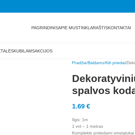
PAGRINDINIS
APIE MUS
TINKLARAŠTIS
KONTAKTAI
ETALĖS
KUBILAMS
AKCIJOS
Pradžia
Baldams
Kiti priedai
Deko
Dekoratyvini
spalvos kodas
1.69
€
Ilgis: 1m
1 vnt – 1 metras
Komplekte pridedami smeigtukai ju