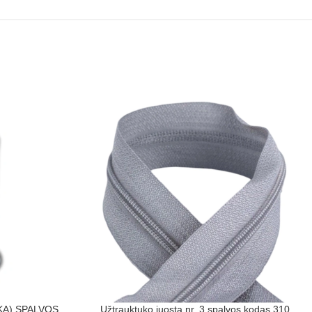
LKA) SPALVOS
Užtrauktuko juosta nr. 3 spalvos kodas 310