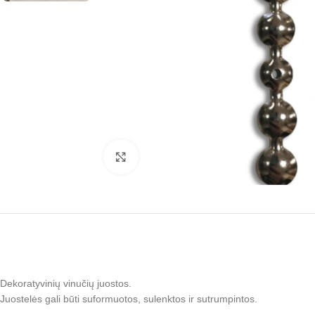
Rodyti nuotrauką visame ekrane
Dekoratyvinių vinučių juostos.
Juostelės gali būti suformuotos, sulenktos ir sutrumpintos.