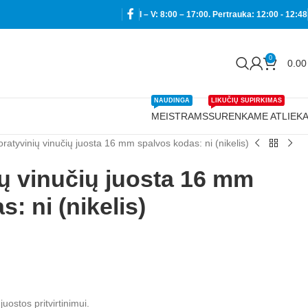
I – V: 8:00 – 17:00. Pertrauka: 12:00 - 12:48
0
0.0
NAUDINGA
LIKUČIŲ SUPIRKIMAS
MEISTRAMS
SURENKAME ATLIEK
ratyvinių vinučių juosta 16 mm spalvos kodas: ni (nikelis)
ų vinučių juosta 16 mm
: ni (nikelis)
ostos pritvirtinimui.