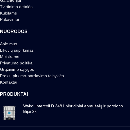
Galanterijai
Tvirtinimo detalės
Kubilams
Pakavimui
NUORODOS
Apie mus
Likučių supirkimas
Meistrams
Privatumo politika
Grąžinimo sąlygos
Prekių pirkimo-pardavimo taisyklės
Kontaktai
PRODUKTAI
Wakol Intercoll D 3481 hibridiniai apmušalų ir porolono
klijai 2k