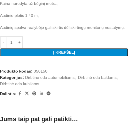
Kaina nurodyta už bėginį metrą;
Audinio plotis 1,40 m;
Audinių spalva realybėje gali skirtis dėl skirtingų monitorių nustatymų.
Į KREPŠELĮ
Produkto kodas:
050150
Kategorijos:
Dirbtinė oda automobiliams
,
Dirbtinė oda baldams
,
Dirbtinė oda kubilams
Dalintis:
Jums taip pat gali patikti…