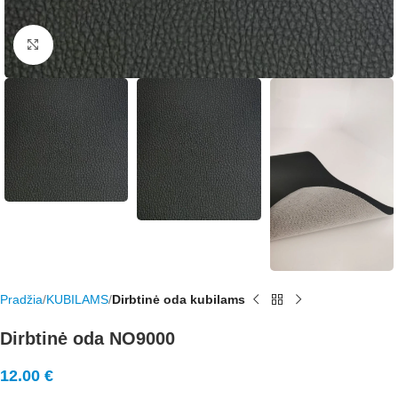
Rodyti nuotrauką visame ekrane
Pradžia
KUBILAMS
Dirbtinė oda kubilams
Dirbtinė oda NO9000
12.00
€