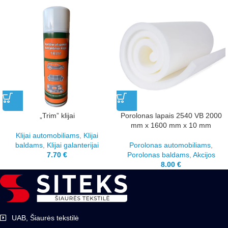
„Trim” klijai
Porolonas lapais 2540 VB 2000
mm x 1600 mm x 10 mm
Klijai automobiliams
,
Klijai
baldams
,
Klijai galanterijai
Porolonas automobiliams
,
7.70
€
Porolonas baldams
,
Akcijos
8.00
€
UAB, Šiaurės tekstilė