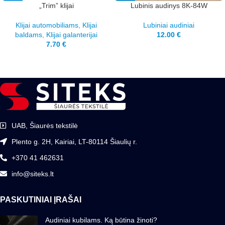
„Trim” klijai
Lubinis audinys 8K-84W
Klijai automobiliams
,
Klijai
Lubiniai audiniai
baldams
,
Klijai galanterijai
12.00
€
7.70
€
UAB, Šiaurės tekstilė
Plento g. 2H, Kairiai, LT-80114 Šiaulių r.
+370 41 462631
info@siteks.lt
PASKUTINIAI ĮRAŠAI
Audiniai kubilams. Ką būtina žinoti?