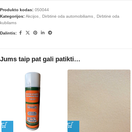
Produkto kodas:
050044
Kategorijos:
Akcijos
,
Dirbtinė oda automobiliams
,
Dirbtinė oda
kubilams
Dalintis:
Jums taip pat gali patikti…