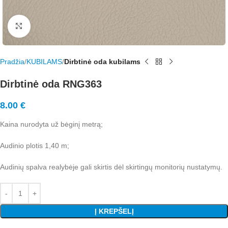
Rodyti nuotrauką visame ekrane
Pradžia
KUBILAMS
Dirbtinė oda kubilams
Dirbtinė oda RNG363
8.00
€
Kaina nurodyta už bėginį metrą;
Audinio plotis 1,40 m;
Audinių spalva realybėje gali skirtis dėl skirtingų monitorių nustatymų.
Į KREPŠELĮ