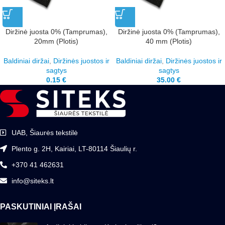
Diržinė juosta 0% (Tamprumas),
Diržinė juosta 0% (Tamprumas),
20mm (Plotis)
40 mm (Plotis)
Baldiniai diržai
,
Diržinės juostos ir
Baldiniai diržai
,
Diržinės juostos ir
sagtys
sagtys
0.15
€
35.00
€
UAB, Šiaurės tekstilė
Plento g. 2H, Kairiai, LT-80114 Šiaulių r.
+370 41 462631
info@siteks.lt
PASKUTINIAI ĮRAŠAI