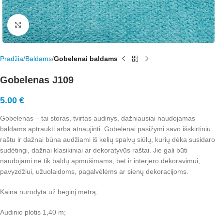
Rodyti nuotrauką visame ekrane
Pradžia
Baldams
Gobelenai baldams
Gobelenas J109
5.00
€
Gobelenas – tai storas, tvirtas audinys, dažniausiai naudojamas
baldams aptraukti arba atnaujinti. Gobelenai pasižymi savo išskirtiniu
raštu ir dažnai būna audžiami iš kelių spalvų siūlų, kurių dėka susidaro
sudėtingi, dažnai klasikiniai ar dekoratyvūs raštai. Jie gali būti
naudojami ne tik baldų apmušimams, bet ir interjero dekoravimui,
pavyzdžiui, užuolaidoms, pagalvėlėms ar sienų dekoracijoms.
Kaina nurodyta už bėginį metrą;
Audinio plotis 1,40 m;