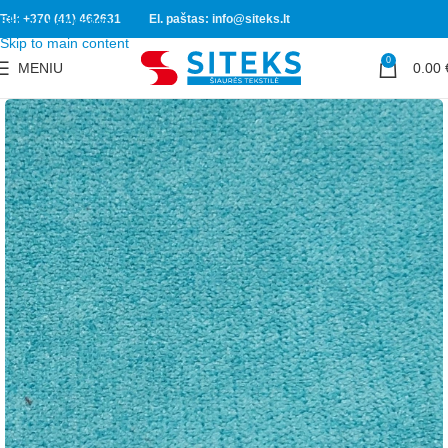
Tel: +370 (41) 462631
El. paštas: info@siteks.lt
Skip to navigation
Skip to main content
0
MENIU
0.00