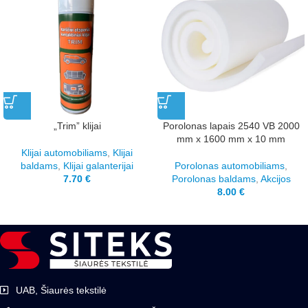
„Trim” klijai
Porolonas lapais 2540 VB 2000
mm x 1600 mm x 10 mm
Klijai automobiliams
,
Klijai
baldams
,
Klijai galanterijai
Porolonas automobiliams
,
7.70
€
Porolonas baldams
,
Akcijos
8.00
€
UAB, Šiaurės tekstilė