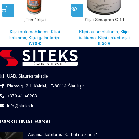
„Trim” klijai
Klijai Simapren C 1 l
Klijai automobiliams
,
Klijai
Klijai automobiliams
,
Klijai
baldams
,
Klijai galanterijai
baldams
,
Klijai galanterijai
7.70
€
8.50
€
UAB, Šiaurės tekstilė
Plento g. 2H, Kairiai, LT-80114 Šiaulių r.
+370 41 462631
info@siteks.lt
PASKUTINIAI ĮRAŠAI
Audiniai kubilams. Ką būtina žinoti?