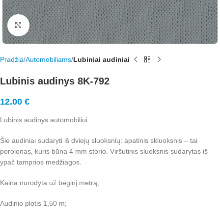
Rodyti nuotrauką visame ekrane
Pradžia
Automobiliams
Lubiniai audiniai
Lubinis audinys 8K-792
12.00
€
Lubinis audinys automobiliui.
Šie audiniai sudaryti iš dviejų sluoksnių: apatinis skluoksnis – tai
porolonas, kuris būna 4 mm storio. Viršutinis sluoksnis sudarytas iš
ypač tamprios medžiagos.
Kaina nurodyta už bėginį metrą;
Audinio plotis 1,50 m;