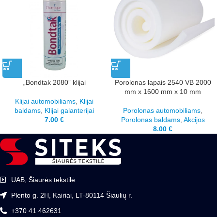
„Bondtak 2080” klijai
Porolonas lapais 2540 VB 2000
mm x 1600 mm x 10 mm
Klijai automobiliams
,
Klijai
baldams
,
Klijai galanterijai
Porolonas automobiliams
,
7.00
€
Porolonas baldams
,
Akcijos
8.00
€
UAB, Šiaurės tekstilė
Plento g. 2H, Kairiai, LT-80114 Šiaulių r.
+370 41 462631