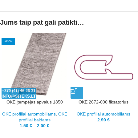
Jums taip pat gali patikti…
-25%
+370 (41) 46 26 31
INFO@SITEKS.LT
OKE įtempėjas apvalus 1850
OKE 2672-000 fiksatorius
OKE profiliai automobiliams
,
OKE
OKE profiliai automobiliams
profiliai baldams
2.90
€
1.50
€
–
2.00
€