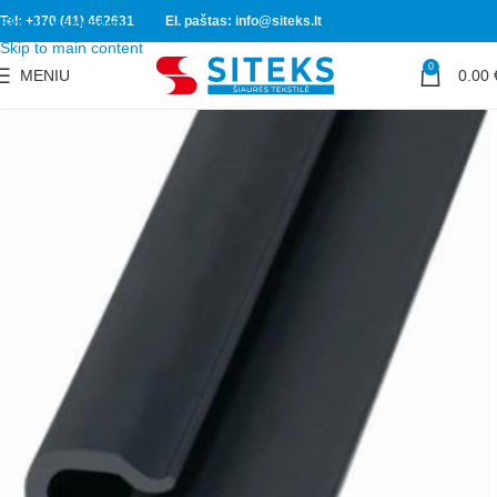
Tel: +370 (41) 462631
El. paštas: info@siteks.lt
Skip to navigation
Skip to main content
0
MENIU
0.00