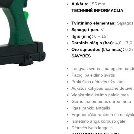
Aukštis:
155 mm
TECHNINĖ INFORMACIJA
Tvirtinimo elementas:
Sąsagos
Sąsagų tipas:
V
Ilgis (mm):
6 – 16
Darbinis slėgis (bar):
4,0 – 7,0
Oro sąnaudos (l/kalimas):
0,27
SAVYBĖS
Lengvas svoris – patogiam naud
Patogi paleidimo svirtis
Praktiškas dėtuvės užraktas
Aukštos kokybės apatinė dėtuvė 
Vienkartinio kalimo paleidimas
Geras matomumas darbo metu
Ilgas įrankio antgalis
Ergonomiška rankena su neslyst
Išmetimo anga korpuso gale
Dėtuvės lygio langelis