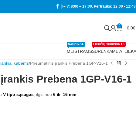
I – V: 8:00 – 17:00. Pertrauka: 12:00 - 12:48
0
0.0
NAUDINGA
LIKUČIŲ SUPIRKIMAS
MEISTRAMS
SURENKAME ATLIEK
Įrankiai kabėms
Pneumatinis įrankis Prebena 1GP-V16-1
įrankis Prebena 1GP-V16-1
ja
V tipo sąsagas
, ilgis nuo
6 iki 16 mm