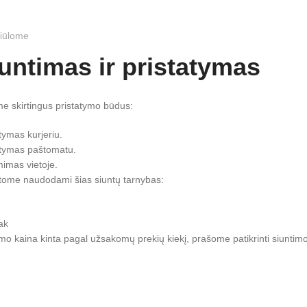
iūlome
untimas ir pristatymas
me skirtingus pristatymo būdus:
tymas kurjeriu.
atymas paštomatu.
mimas vietoje.
atome naudodami šias siuntų tarnybas:
ak
imo kaina kinta pagal užsakomų prekių kiekį, prašome patikrinti siunti