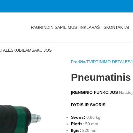
PAGRINDINIS
APIE MUS
TINKLARAŠTIS
KONTAKTAI
ETALĖS
KUBILAMS
AKCIJOS
Pradžia
TVIRTINIMO DETALĖS
Pneumatinis 
ĮRENGINIO FUNKCIJOS
Naudo
DYDIS IR SVORIS
Svoris:
0,86 kg
Plotis:
50 mm
Ilgis:
220 mm