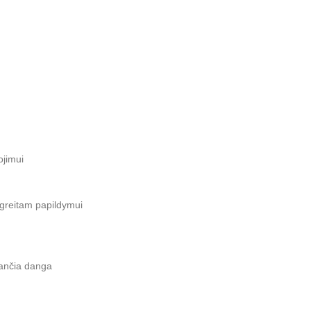
ojimui
greitam papildymui
ančia danga