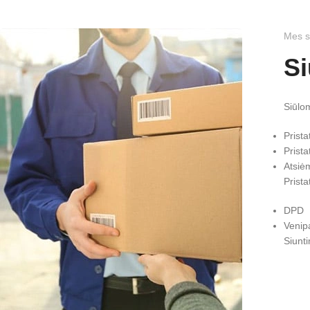
Mes s
Si
Siūlo
Prista
Prist
Atsiė
Prist
DPD
Venip
Siunt