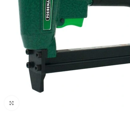
Rodyti nuotrauką visame ekrane