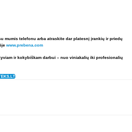
 su mumis telefonu arba a
traskite dar platesnį įrankių ir priedų
nėje
www.prebena.com
ktyviam ir kokybiškam darbui – nuo viniakalių iki profesionalių
TEKS.LT