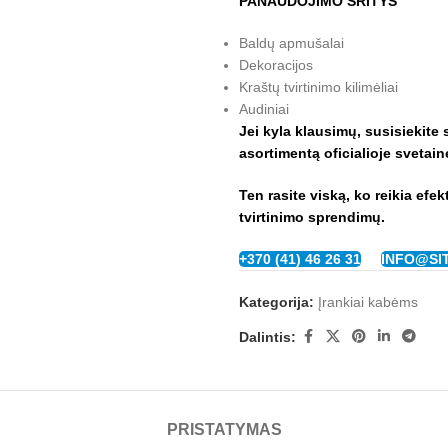
PANAUDOJIMO SRITYS
Baldų apmušalai
Dekoracijos
Kraštų tvirtinimo kilimėliai
Audiniai
Jei kyla klausimų, susisiekite
asortimentą oficialioje svetai
Ten rasite viską, ko reikia efe
tvirtinimo sprendimų.
+370 (41) 46 26 31
INFO@SI
Kategorija:
Įrankiai kabėms
Dalintis:
PRISTATYMAS