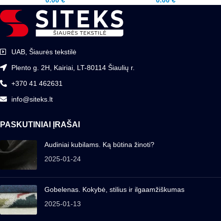
0.00
€
0.00
€
UAB, Šiaurės tekstilė
Plento g. 2H, Kairiai, LT-80114 Šiaulių r.
+370 41 462631
info@siteks.lt
PASKUTINIAI ĮRAŠAI
Audiniai kubilams. Ką būtina žinoti?
2025-01-24
Gobelenas. Kokybė, stilius ir ilgaamžiškumas
2025-01-13