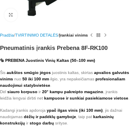
Rodyti nuotrauką visame ekrane
Pradžia
TVIRTINIMO DETALĖS
Įrankiai vinims
Pneumatinis įrankis Prebena 8F-RK100
🔩 PREBENA Juostinis Vinių Kaltas (50–100 mm)
Šis
aukštos smūgio jėgos
juostinis kaltas, skirtas
apvalios galvutės
vinims
nuo
50 iki 100 mm
ilgio, yra nepakeičiamas
profesionaliam
naudojimui statybvietėse
.
Dėl
siauro korpuso
ir
20° kampu pakreipto magazino
, įrankis
leidžia lengvai dirbti net
kampuose ir sunkiai pasiekiamose vietose
.
Kadangi įrankis apdoroja
ypač ilgas vinis (iki 100 mm)
, jis dažnai
naudojamas
dėžių ir padėklų gamyboje
, taip pat
karkasinių
konstrukcijų
ir
stogo darbų
srityse.