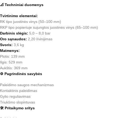
📐 Techniniai duomenys
Tvirtinimo elementai:
RK tipo juostinės vinys (50–100 mm)
RKP tipo popieriuje sujungtos juostinės vinys (65–100 mm)
Darbinis slėgis:
5,0 – 8,0 bar
Oro sąnaudos:
2,20 l/vinijimas
Svoris:
3,6 kg
Matmenys:
Plotis: 139 mm
Ilgis: 529 mm
Aukštis: 369 mm
⚙️ Pagrindinės savybės
Paleidimo saugos mechanizmas
Kontaktinis paleidimas
Gylio reguliavimas
Triukšmo slopintuvas
🛠️ Pritaikymo sritys