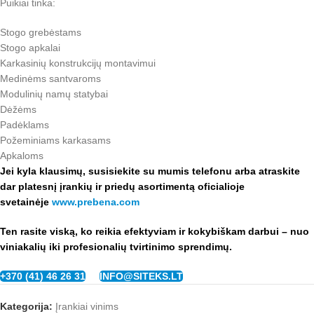
Puikiai tinka:
Stogo grebėstams
Stogo apkalai
Karkasinių konstrukcijų montavimui
Medinėms santvaroms
Modulinių namų statybai
Dėžėms
Padėklams
Požeminiams karkasams
Apkaloms
Jei kyla klausimų, susisiekite su mumis telefonu arba a
traskite
dar platesnį įrankių ir priedų asortimentą oficialioje
svetainėje
www.prebena.com
Ten rasite viską, ko reikia efektyviam ir kokybiškam darbui – nuo
viniakalių iki profesionalių tvirtinimo sprendimų.
+370 (41) 46 26 31
INFO@SITEKS.LT
Kategorija:
Įrankiai vinims