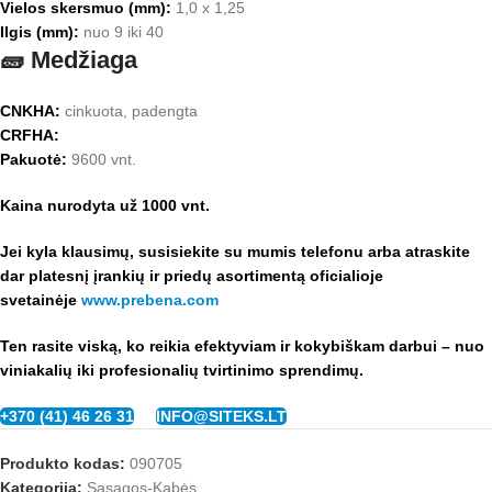
Vielos skersmuo (mm):
1,0 x 1,25
Ilgis (mm):
nuo 9 iki 40
🧱 Medžiaga
CNKHA:
cinkuota, padengta
CRFHA:
Pakuotė:
9600 vnt.
Kaina nurodyta už 1000 vnt.
Jei kyla klausimų, susisiekite su mumis telefonu arba a
traskite
dar platesnį įrankių ir priedų asortimentą oficialioje
svetainėje
www.prebena.com
Ten rasite viską, ko reikia efektyviam ir kokybiškam darbui – nuo
viniakalių iki profesionalių tvirtinimo sprendimų.
+370 (41) 46 26 31
INFO@SITEKS.LT
Produkto kodas:
090705
Kategorija:
Sąsagos-Kabės