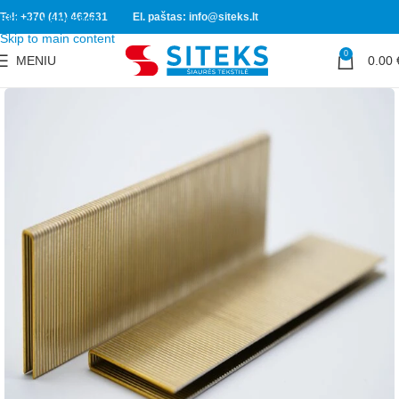
Tel: +370 (41) 462631
El. paštas: info@siteks.lt
Skip to navigation
Skip to main content
0
MENIU
0.00