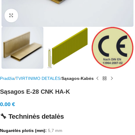
Rodyti nuotrauką visame ekrane
Pradžia
TVIRTINIMO DETALĖS
Sąsagos-Kabės
Sąsagos E-28 CNK HA-K
0.00
€
🔧 Techninės detalės
Nugarėlės plotis (mm):
5,7 mm