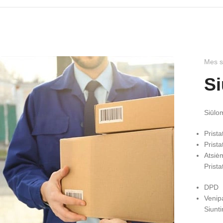
Mes s
Si
Siūlo
Prista
Prist
Atsiė
Prist
DPD
Venip
Siunt