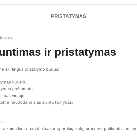
PRISTATYMAS
iūlome
untimas ir pristatymas
me skirtingus pristatymo būdus:
tymas kurjeriu.
atymas paštomatu.
mimas vietoje.
atome naudodami šias siuntų tarnybas:
ak
imo kaina kinta pagal užsakomų prekių kiekį, prašome patikrinti siunti