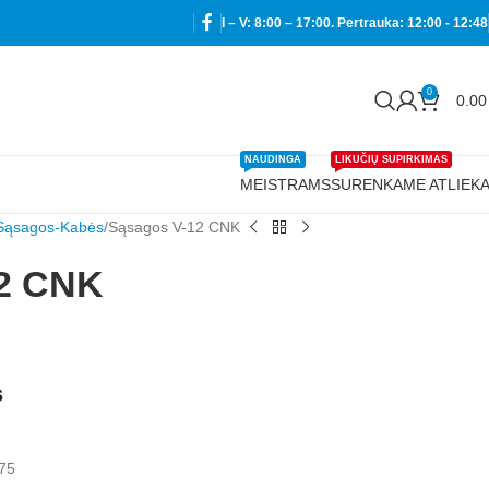
I – V: 8:00 – 17:00. Pertrauka: 12:00 - 12:48
0
0.0
NAUDINGA
LIKUČIŲ SUPIRKIMAS
MEISTRAMS
SURENKAME ATLIEK
Sąsagos-Kabės
Sąsagos V-12 CNK
2 CNK
s
,75