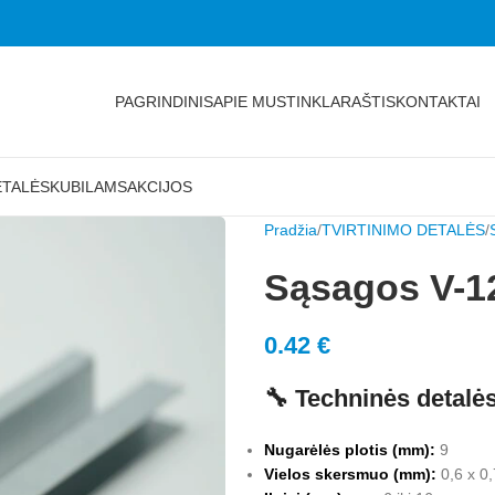
PAGRINDINIS
APIE MUS
TINKLARAŠTIS
KONTAKTAI
ETALĖS
KUBILAMS
AKCIJOS
Pradžia
TVIRTINIMO DETALĖS
Sąsagos V-1
0.42
€
🔧 Techninės detalė
Nugarėlės plotis (mm):
9
Vielos skersmuo (mm):
0,6 x 0