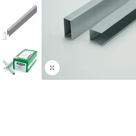
Rodyti nuotrauką visame ekrane