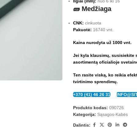
Ilgiai (mm):
nuo 6 iki 16
🧱 Medžiaga
CNK:
cinkuota
Pakuotė:
16740 vnt.
Kaina nurodyta už 1000 vnt.
Jei kyla klausimų, susisiekite
asortimentą oficialioje svetai
Ten rasite viską, ko reikia efe
tvirtinimo sprendimų.
+370 (41) 46 26 31
INFO@SI
Produkto kodas:
090726
Kategorija:
Sąsagos-Kabės
Dalintis: