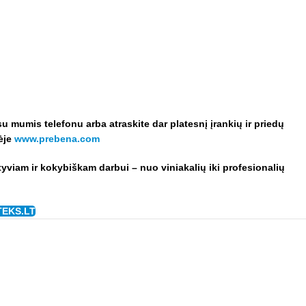
 su mumis telefonu arba a
traskite dar platesnį įrankių ir priedų
nėje
www.prebena.com
ktyviam ir kokybiškam darbui – nuo viniakalių iki profesionalių
TEKS.LT