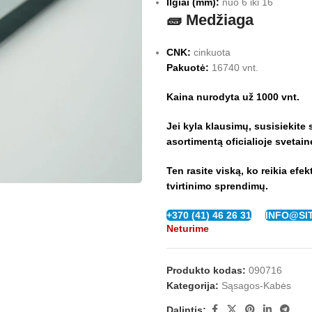
Ilgiai (mm):
nuo 6 iki 16
🧱 Medžiaga
CNK:
cinkuota
Pakuotė:
16740 vnt.
Kaina nurodyta už 1000 vnt.
Jei kyla klausimų, susisiekite
asortimentą oficialioje svetai
Ten rasite viską, ko reikia efe
tvirtinimo sprendimų.
+370 (41) 46 26 31
INFO@SI
Neturime
Produkto kodas:
090716
Kategorija:
Sąsagos-Kabės
Dalintis: