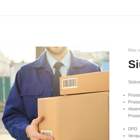
Mes s
Si
Siūlo
Prista
Prist
Atsiė
Prist
DPD
Venip