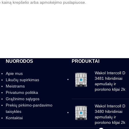
mo kainą krepšelio arba apmokėjimo puslapiuose.
NUORODOS
PRODUKTAI
Wakol Intercoll D
Apie mus
3481 hibridiniai
Likučių supirkimas
apmušalų ir
Meistrams
porolono klijai 2k
Privatumo politika
Grąžinimo sąlygos
Prekių pirkimo-pardavimo
Wakol Intercoll D
taisyklės
3480 hibridiniai
apmušalų ir
Kontaktai
porolono klijai 2k