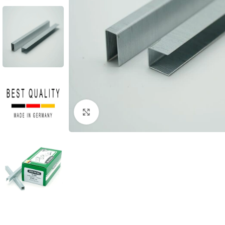
Rodyti nuotrauką visame ekrane