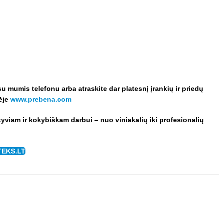
 su mumis telefonu arba a
traskite dar platesnį įrankių ir priedų
nėje
www.prebena.com
ktyviam ir kokybiškam darbui – nuo viniakalių iki profesionalių
TEKS.LT