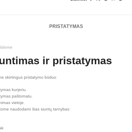
PRISTATYMAS
iūlome
untimas ir pristatymas
me skirtingus pristatymo būdus:
tymas kurjeriu.
atymas paštomatu.
mimas vietoje.
atome naudodami šias siuntų tarnybas:
ak