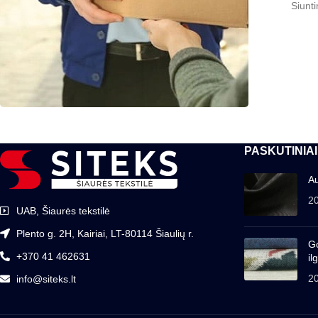
Siunt
PASKUTINIAI
Au
2
UAB, Šiaurės tekstilė
Plento g. 2H, Kairiai, LT-80114 Šiaulių r.
Go
+370 41 462631
il
2
info@siteks.lt