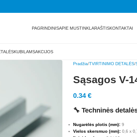
PAGRINDINIS
APIE MUS
TINKLARAŠTIS
KONTAKTAI
ETALĖS
KUBILAMS
AKCIJOS
Pradžia
TVIRTINIMO DETALĖS
Sąsagos V-1
0.34
€
🔧 Techninės detalė
Nugarėlės plotis (mm):
9
Vielos skersmuo (mm):
0,6 x 0