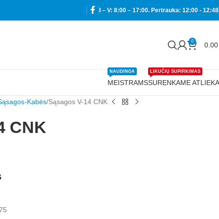
I – V: 8:00 – 17:00. Pertrauka: 12:00 - 12:48
0
0.0
NAUDINGA
LIKUČIŲ SUPIRKIMAS
MEISTRAMS
SURENKAME ATLIEK
Sąsagos-Kabės
Sąsagos V-14 CNK
4 CNK
s
,75