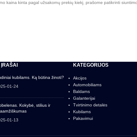
imo kaina kinta pagal užsakomų prekių kiekį, prašome patikrinti siunti
 ĮRAŠAI
KATEGORIJOS
diniai kubilams. Ką būtina žinoti?
Akcijos
Automobiliams
025-01-24
Baldams
Galanterijai
Tvirtinimo detalės
belenas. Kokybė, stilius ir
gaamžiškumas
Kubilams
Pakavimui
025-01-13