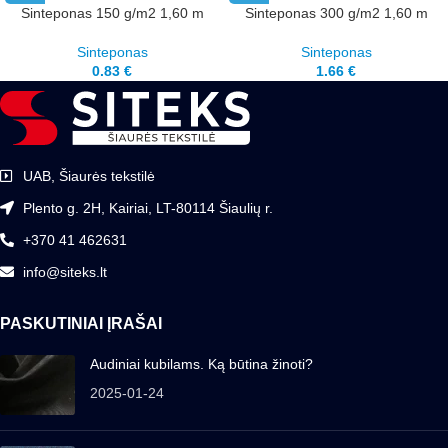
Sinteponas 150 g/m2 1,60 m
Sinteponas 300 g/m2 1,60 m
Sinteponas
Sinteponas
0.83
€
1.66
€
UAB, Šiaurės tekstilė
Plento g. 2H, Kairiai, LT-80114 Šiaulių r.
+370 41 462631
info@siteks.lt
PASKUTINIAI ĮRAŠAI
Audiniai kubilams. Ką būtina žinoti?
2025-01-24