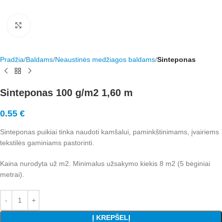
Rodyti nuotrauką visame ekrane
Pradžia
Baldams
Neaustinės medžiagos baldams
Sinteponas
Sinteponas 100 g/m2 1,60 m
0.55
€
Sinteponas puikiai tinka naudoti kamšalui, paminkštinimams, įvairiems
tekstilės gaminiams pastorinti.
Kaina nurodyta už m2. Minimalus užsakymo kiekis 8 m2 (5 bėginiai
metrai).
Į KREPŠELĮ