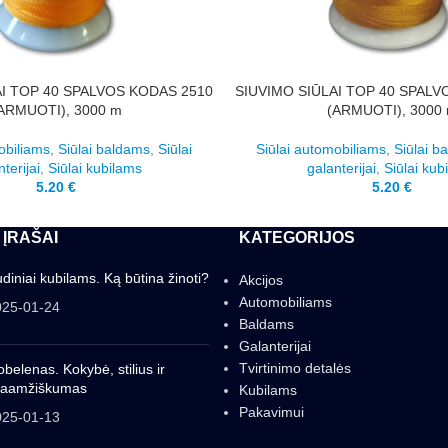
AI TOP 40 SPALVOS KODAS 2510
SIUVIMO SIŪLAI TOP 40 SPALV
ARMUOTI), 3000 m
(ARMUOTI), 3000
obiliams
,
Siūlai baldams
,
Siūlai
Siūlai automobiliams
,
Siūlai b
terijai
,
Siūlai kubilams
galanterijai
,
Siūlai kub
5.20
€
5.20
€
 ĮRAŠAI
KATEGORIJOS
diniai kubilams. Ką būtina žinoti?
Akcijos
Automobiliams
025-01-24
Baldams
Galanterijai
Tvirtinimo detalės
belenas. Kokybė, stilius ir
gaamžiškumas
Kubilams
Pakavimui
025-01-13