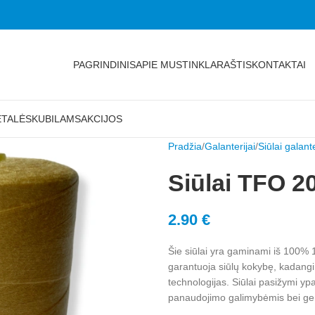
PAGRINDINIS
APIE MUS
TINKLARAŠTIS
KONTAKTAI
ETALĖS
KUBILAMS
AKCIJOS
Pradžia
Galanterijai
Siūlai galante
Siūlai TFO 2
2.90
€
Šie siūlai yra gaminami iš 100%
garantuoja siūlų kokybę, kadangi
technologijas. Siūlai pasižymi y
panaudojimo galimybėmis bei gera