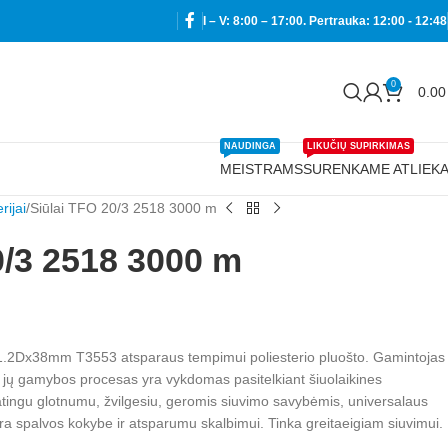
I – V: 8:00 – 17:00. Pertrauka: 12:00 - 12:48
0
0.0
NAUDINGA
LIKUČIŲ SUPIRKIMAS
MEISTRAMS
SURENKAME ATLIEK
rijai
Siūlai TFO 20/3 2518 3000 m
0/3 2518 3000 m
 1.2Dx38mm T3553 atsparaus tempimui poliesterio pluošto. Gamintojas
 jų gamybos procesas yra vykdomas pasitelkiant šiuolaikines
patingu glotnumu, žvilgesiu, geromis siuvimo savybėmis, universalaus
 spalvos kokybe ir atsparumu skalbimui. Tinka greitaeigiam siuvimui.