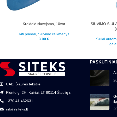
Kreidelė siuvėjams, 10vnt
SIUVIMO SIŪL
(
Kiti priedai
,
Siuvimo reikmenys
3.00
€
Siūlai autom
galan
PASKUTINIAI
Au
2
UAB, Šiaurės tekstilė
Plento g. 2H, Kairiai, LT-80114 Šiaulių r.
Go
+370 41 462631
il
2
info@siteks.lt