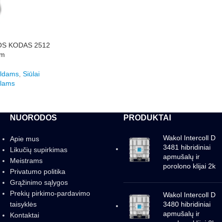
OS KODAS 2512
 m
aldams
,
Siūlai
ilams
NUORODOS
PRODUKTAI
Wakol Intercoll D
Apie mus
3481 hibridiniai
Likučių supirkimas
apmušalų ir
Meistrams
porolono klijai 2k
Privatumo politika
Grąžinimo sąlygos
Prekių pirkimo-pardavimo
Wakol Intercoll D
taisyklės
3480 hibridiniai
apmušalų ir
Kontaktai