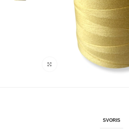
Rodyti nuotrauką visame ekrane
SVORIS