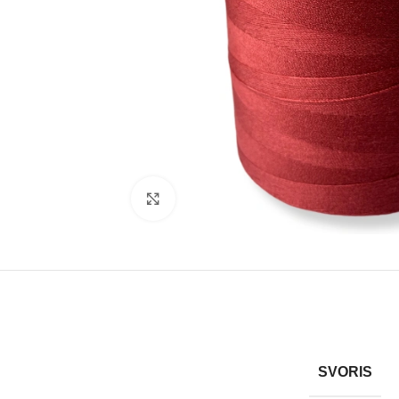
Rodyti nuotrauką visame ekrane
SVORIS