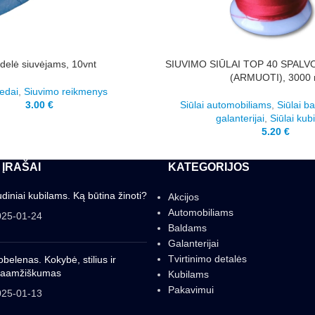
idelė siuvėjams, 10vnt
SIUVIMO SIŪLAI TOP 40 SPALV
(ARMUOTI), 3000
iedai
,
Siuvimo reikmenys
3.00
€
Siūlai automobiliams
,
Siūlai b
galanterijai
,
Siūlai kub
5.20
€
 ĮRAŠAI
KATEGORIJOS
diniai kubilams. Ką būtina žinoti?
Akcijos
Automobiliams
025-01-24
Baldams
Galanterijai
Tvirtinimo detalės
belenas. Kokybė, stilius ir
gaamžiškumas
Kubilams
Pakavimui
025-01-13