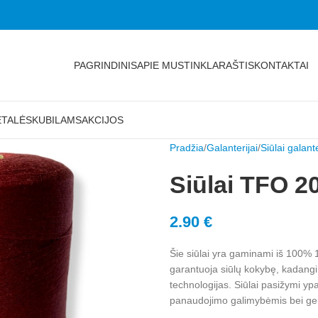
PAGRINDINIS
APIE MUS
TINKLARAŠTIS
KONTAKTAI
ETALĖS
KUBILAMS
AKCIJOS
Pradžia
Galanterijai
Siūlai galante
Siūlai TFO 2
2.90
€
Šie siūlai yra gaminami iš 100%
garantuoja siūlų kokybę, kadangi
technologijas. Siūlai pasižymi y
panaudojimo galimybėmis bei gera