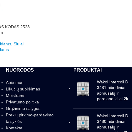
OS KODAS 2523
 m
aldams
,
Siūlai
ilams
NUORODOS
PRODUKTAI
Wakol Intercoll D
Apie mus
3481 hibridiniai
Likučių supirkimas
apmušalų ir
Meistrams
porolono klijai 2k
Privatumo politika
Grąžinimo sąlygos
Prekių pirkimo-pardavimo
Wakol Intercoll D
taisyklės
3480 hibridiniai
apmušalų ir
Kontaktai