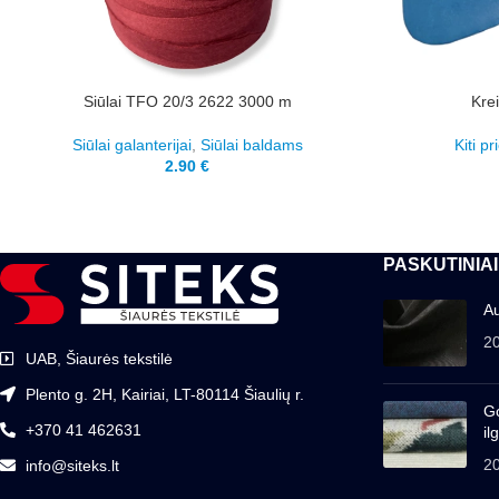
Siūlai TFO 20/3 2622 3000 m
Kre
Siūlai galanterijai
,
Siūlai baldams
Kiti pr
2.90
€
PASKUTINIAI
Au
2
UAB, Šiaurės tekstilė
Plento g. 2H, Kairiai, LT-80114 Šiaulių r.
Go
+370 41 462631
il
2
info@siteks.lt