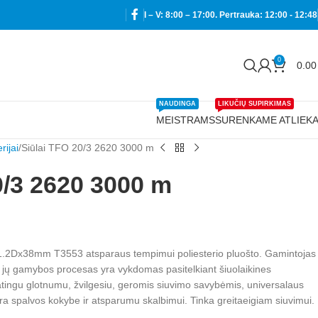
I – V: 8:00 – 17:00. Pertrauka: 12:00 - 12:48
0
0.0
NAUDINGA
LIKUČIŲ SUPIRKIMAS
MEISTRAMS
SURENKAME ATLIEK
rijai
Siūlai TFO 20/3 2620 3000 m
0/3 2620 3000 m
 1.2Dx38mm T3553 atsparaus tempimui poliesterio pluošto. Gamintojas
 jų gamybos procesas yra vykdomas pasitelkiant šiuolaikines
patingu glotnumu, žvilgesiu, geromis siuvimo savybėmis, universalaus
 spalvos kokybe ir atsparumu skalbimui. Tinka greitaeigiam siuvimui.