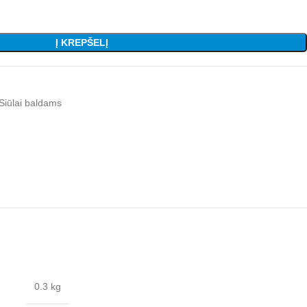
Į KREPŠELĮ
Siūlai baldams
0.3 kg