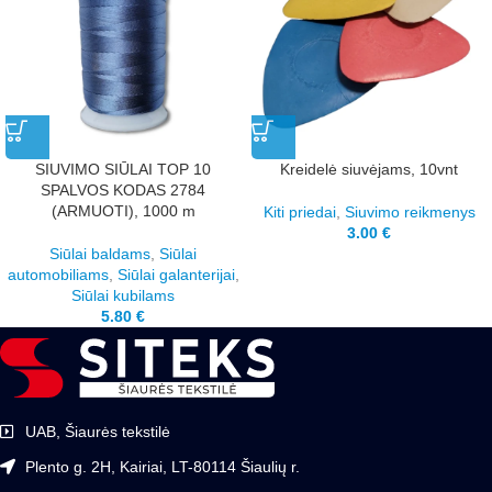
SIUVIMO SIŪLAI TOP 10
Kreidelė siuvėjams, 10vnt
SPALVOS KODAS 2784
(ARMUOTI), 1000 m
Kiti priedai
,
Siuvimo reikmenys
3.00
€
Siūlai baldams
,
Siūlai
automobiliams
,
Siūlai galanterijai
,
Siūlai kubilams
5.80
€
UAB, Šiaurės tekstilė
Plento g. 2H, Kairiai, LT-80114 Šiaulių r.