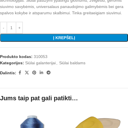
technologijas. Siūlai pasižymi ypatingu glotnumu, žvilgesiu, geromis
siuvimo savybėmis, universalaus panaudojimo galimybėmis bei gera
spalvos kokybe ir atsparumu skalbimui. Tinka greitaeigiam siuvimui.
Į KREPŠELĮ
Produkto kodas:
310053
Kategorijos:
Siūlai galanterijai
,
Siūlai baldams
Dalintis:
Jums taip pat gali patikti…