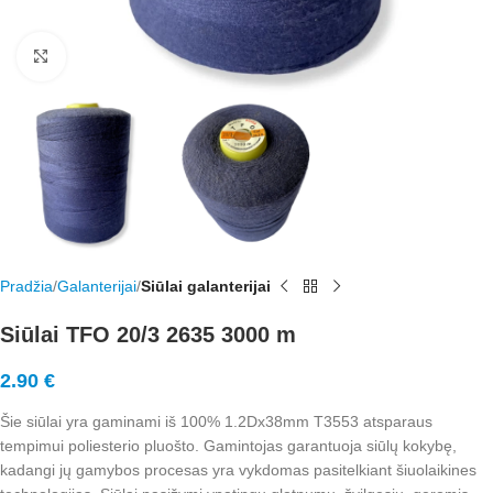
Rodyti nuotrauką visame ekrane
Pradžia
Galanterijai
Siūlai galanterijai
Siūlai TFO 20/3 2635 3000 m
2.90
€
Šie siūlai yra gaminami iš 100% 1.2Dx38mm T3553 atsparaus
tempimui poliesterio pluošto. Gamintojas garantuoja siūlų kokybę,
kadangi jų gamybos procesas yra vykdomas pasitelkiant šiuolaikines