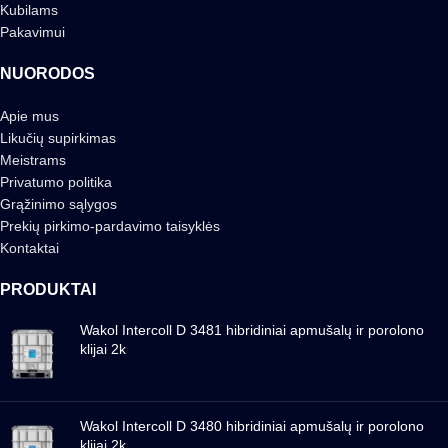
Kubilams
Pakavimui
NUORODOS
Apie mus
Likučių supirkimas
Meistrams
Privatumo politika
Grąžinimo sąlygos
Prekių pirkimo-pardavimo taisyklės
Kontaktai
PRODUKTAI
Wakol Intercoll D 3481 hibridiniai apmušalų ir porolono
klijai 2k
Wakol Intercoll D 3480 hibridiniai apmušalų ir porolono
klijai 2k