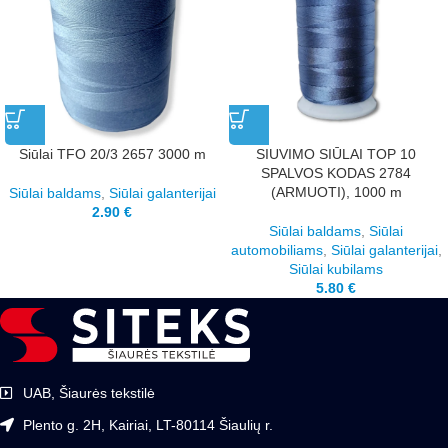
Siūlai TFO 20/3 2657 3000 m
SIUVIMO SIŪLAI TOP 10
SPALVOS KODAS 2784
(ARMUOTI), 1000 m
Siūlai baldams
,
Siūlai galanterijai
2.90
€
Siūlai baldams
,
Siūlai
automobiliams
,
Siūlai galanterijai
,
Siūlai kubilams
5.80
€
UAB, Šiaurės tekstilė
Plento g. 2H, Kairiai, LT-80114 Šiaulių r.