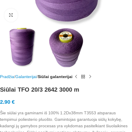
Rodyti nuotrauką visame ekrane
Pradžia
Galanterijai
Siūlai galanterijai
Siūlai TFO 20/3 2642 3000 m
2.90
€
Šie siūlai yra gaminami iš 100% 1.2Dx38mm T3553 atsparaus
tempimui poliesterio pluošto. Gamintojas garantuoja siūlų kokybę,
kadangi jų gamybos procesas yra vykdomas pasitelkiant šiuolaikines