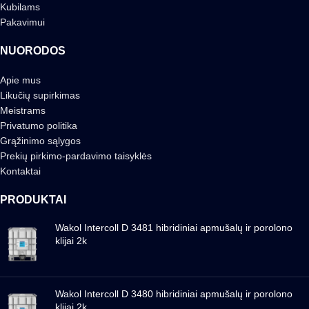
Kubilams
Pakavimui
NUORODOS
Apie mus
Likučių supirkimas
Meistrams
Privatumo politika
Grąžinimo sąlygos
Prekių pirkimo-pardavimo taisyklės
Kontaktai
PRODUKTAI
Wakol Intercoll D 3481 hibridiniai apmušalų ir porolono
klijai 2k
Wakol Intercoll D 3480 hibridiniai apmušalų ir porolono
klijai 2k