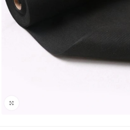
Rodyti nuotrauką visame ekrane