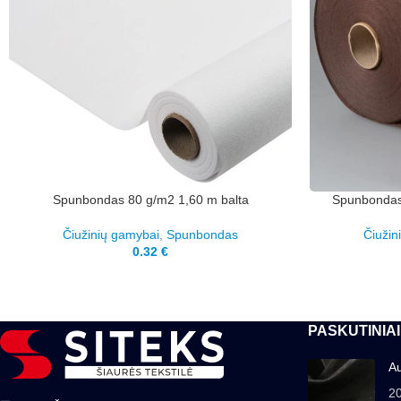
Spunbondas 80 g/m2 1,60 m balta
Spunbondas 
Čiužinių gamybai
,
Spunbondas
Čiužin
0.32
€
PASKUTINIAI
Au
2