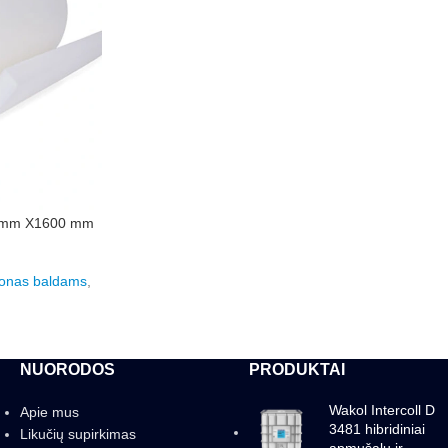
0 mm X1600 mm
lonas baldams
,
NUORODOS
PRODUKTAI
Wakol Intercoll D
Apie mus
3481 hibridiniai
Likučių supirkimas