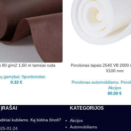
80 g/m2 1,60 m tamsiai ruda
Porolonas lapais 2540 VB 200
X100 mm
ių gamybai
,
Spunbondas
0.32
€
Porolonas automobiliams
,
Poro
Akcijos
80.00
€
 ĮRAŠAI
KATEGORIJOS
diniai kubilams. Ką būtina žinoti?
Akcijos
Automobiliams
025-01-24