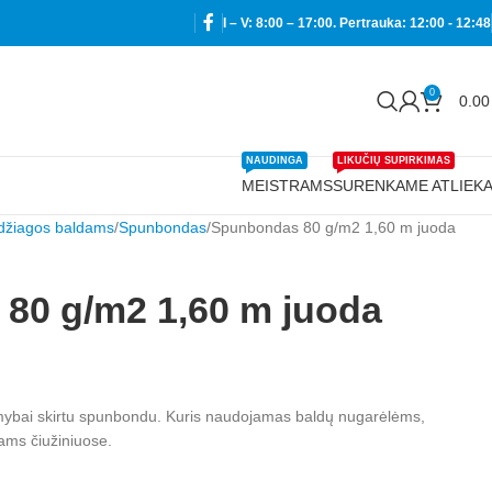
I – V: 8:00 – 17:00. Pertrauka: 12:00 - 12:48
0
0.0
NAUDINGA
LIKUČIŲ SUPIRKIMAS
MEISTRAMS
SURENKAME ATLIEK
džiagos baldams
Spunbondas
Spunbondas 80 g/m2 1,60 m juoda
80 g/m2 1,60 m juoda
amybai skirtu spunbondu. Kuris naudojamas baldų nugarėlėms,
ams čiužiniuose.