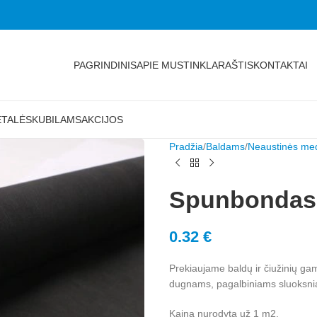
PAGRINDINIS
APIE MUS
TINKLARAŠTIS
KONTAKTAI
ETALĖS
KUBILAMS
AKCIJOS
Pradžia
Baldams
Neaustinės me
Spunbondas 
0.32
€
Prekiaujame baldų ir čiužinių g
dugnams, pagalbiniams sluoksni
Kaina nurodyta už 1 m2.