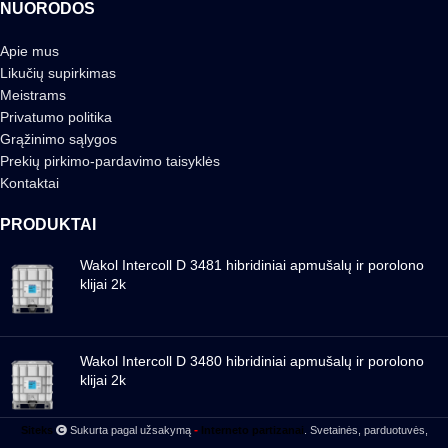
NUORODOS
Apie mus
Likučių supirkimas
Meistrams
Privatumo politika
Grąžinimo sąlygos
Prekių pirkimo-pardavimo taisyklės
Kontaktai
PRODUKTAI
Wakol Intercoll D 3481 hibridiniai apmušalų ir porolono
klijai 2k
Wakol Intercoll D 3480 hibridiniai apmušalų ir porolono
klijai 2k
-
Siteks
Sukurta pagal užsakymą
Interneto partizanai
. Svetainės, parduotuvės,