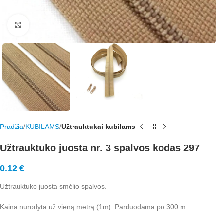
Rodyti nuotrauką visame ekrane
Pradžia
KUBILAMS
Užtrauktukai kubilams
Užtrauktuko juosta nr. 3 spalvos kodas 297
0.12
€
Užtrauktuko juosta smėlio spalvos.
Kaina nurodyta už vieną metrą (1m). Parduodama po 300 m.