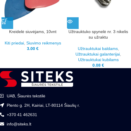
Kreidelė siuvėjams, 10vnt
Užtrauktuko spynelė nr. 3 nikelis
su užraktu
Kiti priedai
,
Siuvimo reikmenys
3.00
€
Užtrauktukai baldams
,
Užtrauktukai galanterijai
,
Užtrauktukai kubilams
0.08
€
UAB, Šiaurės tekstilė
Plento g. 2H, Kairiai, LT-80114 Šiaulių r.
+370 41 462631
info@siteks.lt