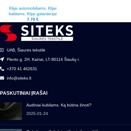
Klijai automobiliams
,
Klijai
baldams
,
Klijai galanterijai
7.70
€
UAB, Šiaurės tekstilė
Plento g. 2H, Kairiai, LT-80114 Šiaulių r.
+370 41 462631
info@siteks.lt
PASKUTINIAI ĮRAŠAI
Audiniai kubilams. Ką būtina žinoti?
2025-01-24