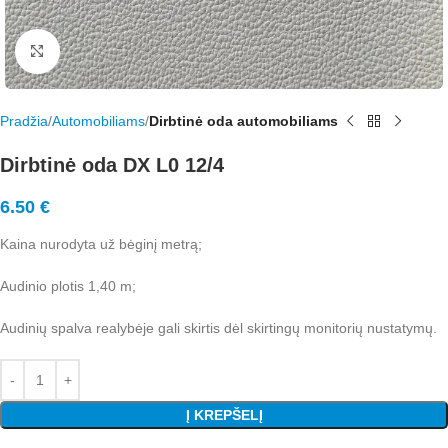
Rodyti nuotrauką visame ekrane
Pradžia
Automobiliams
Dirbtinė oda automobiliams
Dirbtinė oda DX L0 12/4
6.50
€
Kaina nurodyta už bėginį metrą;
Audinio plotis 1,40 m;
Audinių spalva realybėje gali skirtis dėl skirtingų monitorių nustatymų.
Į KREPŠELĮ