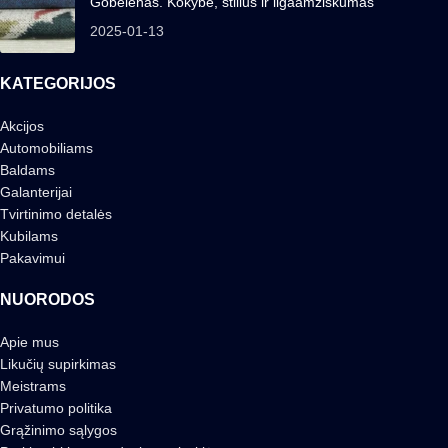
Gobelenas. Kokybė, stilius ir ilgaamžiškumas
2025-01-13
KATEGORIJOS
Akcijos
Automobiliams
Baldams
Galanterijai
Tvirtinimo detalės
Kubilams
Pakavimui
NUORODOS
Apie mus
Likučių supirkimas
Meistrams
Privatumo politika
Grąžinimo sąlygos